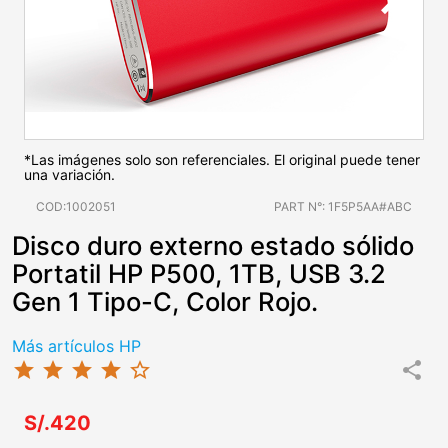
*Las imágenes solo son referenciales. El original puede tener
una variación.
COD:1002051
PART N°: 1F5P5AA#ABC
Disco duro externo estado sólido
Portatil HP P500, 1TB, USB 3.2
Gen 1 Tipo-C, Color Rojo.
Más artículos HP
star
star
star
star
star_border
share
S/.420