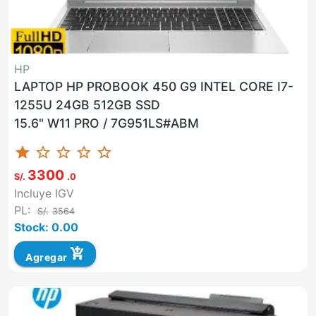
HP
LAPTOP HP PROBOOK 450 G9 INTEL CORE I7-
1255U 24GB 512GB SSD
15.6" W11 PRO / 7G951LS#ABM
star
star_border
star_border
star_border
star_border
3300
S/.
.0
Incluye IGV
PL:
S/.
3564
Stock: 0.00
add_shopping_cart
Agregar