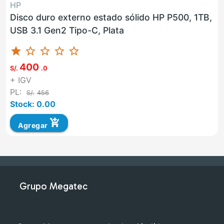
HP
Disco duro externo estado sólido HP P500, 1TB,
USB 3.1 Gen2 Tipo-C, Plata
star
star_border
star_border
star_border
star_border
400
S/.
.0
+ IGV
PL:
S/.
456
Stock: 0.00
add_shopping_cart
Agregar
Grupo Megatec