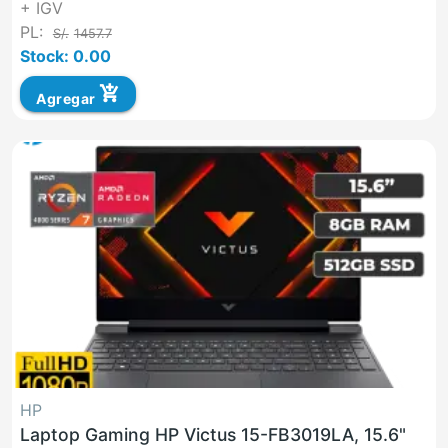
+ IGV
PL:
S/.
1457.7
Stock: 0.00
add_shopping_cart
Agregar
HP
Laptop Gaming HP Victus 15-FB3019LA, 15.6"