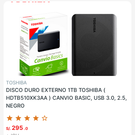
TOSHIBA
DISCO DURO EXTERNO 1TB TOSHIBA (
HDTB510XK3AA ) CANVIO BASIC, USB 3.0, 2.5,
NEGRO
star
star
star
star
star_border
295
S/.
.0