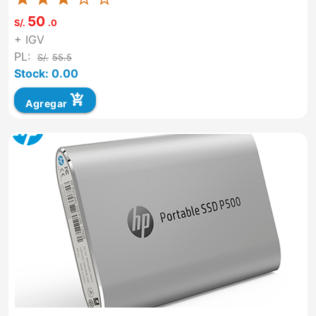
50
S/.
.0
+ IGV
PL:
S/.
55.5
Stock: 0.00
add_shopping_cart
Agregar