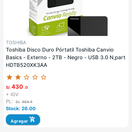
TOSHIBA
Toshiba Disco Duro Pórtatil Toshiba Canvio
Basics - Externo - 2TB - Negro - USB 3.0 N,part
HDTB520XK3AA
star
star
star_border
star_border
star_border
430
S/.
.0
+ IGV
PL:
S/.
464.4
Stock: 26.00
add_shopping_cart
Agregar