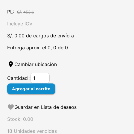
PL:
S/.
453.6
Incluye IGV
S/. 0.00 de cargos de envío a
Entrega aprox. el 0, 0 de 0
location_on
Cambiar ubicación
Cantidad :
Agregar al carrito
favorite
Guardar en Lista de deseos
Stock: 0.00
18 Unidades vendidas