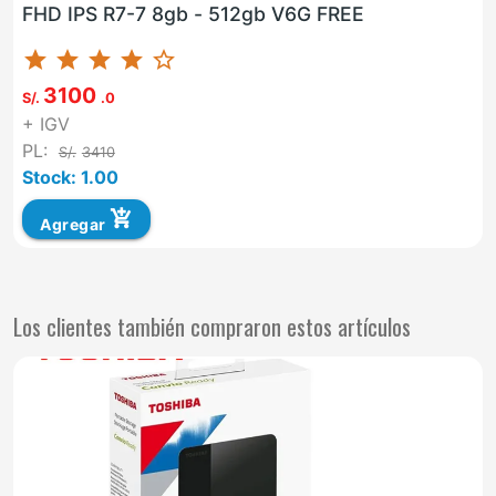
FHD IPS R7-7 8gb - 512gb V6G FREE
star
star
star
star
star_border
3100
S/.
.0
+ IGV
PL:
S/.
3410
Stock: 1.00
add_shopping_cart
Agregar
Los clientes también compraron estos artículos