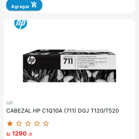
add_shopping_cart
Agregar
HP
CABEZAL HP C1Q10A (711) DGJ T120/T520
star
star_border
star_border
star_border
star_border
1290
S/.
.0