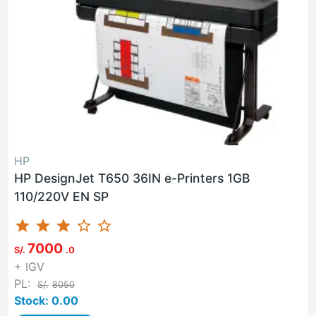
HP
HP DesignJet T650 36IN e-Printers 1GB
110/220V EN SP
star
star
star
star_border
star_border
7000
S/.
.0
+ IGV
PL:
S/.
8050
Stock: 0.00