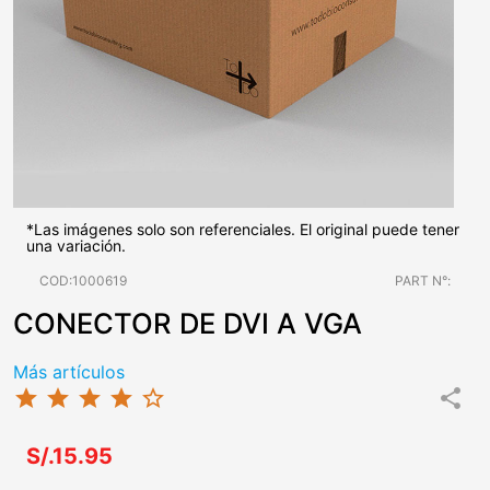
*Las imágenes solo son referenciales. El original puede tener
una variación.
COD:1000619
PART N°:
CONECTOR DE DVI A VGA
Más artículos
star
star
star
star
star_border
share
S/.15.95