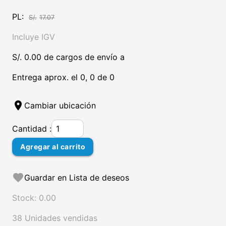
PL:
S/.
17.07
Incluye IGV
S/. 0.00 de cargos de envío a
Entrega aprox. el 0, 0 de 0
location_on
Cambiar ubicación
Cantidad :
Agregar al carrito
favorite
Guardar en Lista de deseos
Stock: 0.00
38 Unidades vendidas