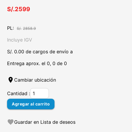
S/.2599
PL:
S/.
2858.9
Incluye IGV
S/. 0.00 de cargos de envío a
Entrega aprox. el 0, 0 de 0
location_on
Cambiar ubicación
Cantidad :
Agregar al carrito
favorite
Guardar en Lista de deseos