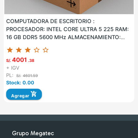
COMPUTADORA DE ESCRITORIO :
PROCESADOR: INTEL CORE ULTRA 5 225 RAM:
16 GB DDR5 5600 MHz ALMACENAMIENTO:
960 GB SSD LAN: SI WLAN: SI USB: SI VGA: NO
star
star
star
star_border
star_border
HD...
4001
S/.
.38
+ IGV
PL:
S/.
4601.59
Stock: 0.00
add_shopping_cart
Agregar
Grupo Megatec