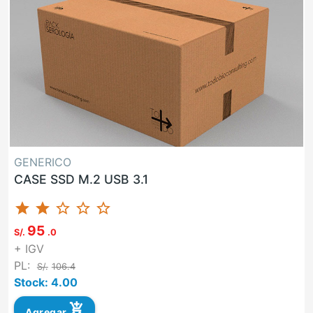
GENERICO
CASE SSD M.2 USB 3.1
star
star
star_border
star_border
star_border
95
S/.
.0
+ IGV
PL:
S/.
106.4
Stock: 4.00
add_shopping_cart
Agregar