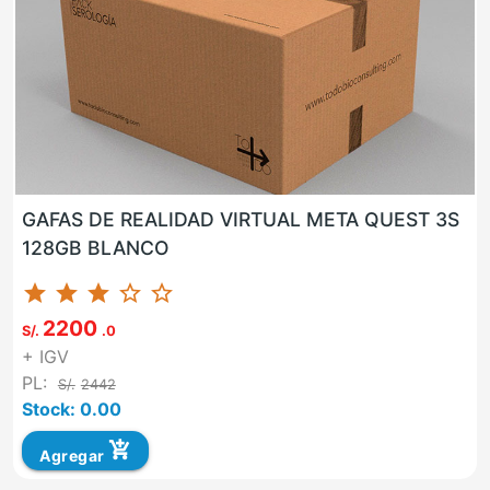
GAFAS DE REALIDAD VIRTUAL META QUEST 3S
128GB BLANCO
star
star
star
star_border
star_border
2200
S/.
.0
+ IGV
PL:
S/.
2442
Stock: 0.00
add_shopping_cart
Agregar