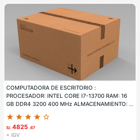
COMPUTADORA DE ESCRITORIO :
PROCESADOR: INTEL CORE I7-13700 RAM: 16
GB DDR4 3200 400 MHz ALMACENAMIENTO: 1
TB M.2 SSD NVMe LAN: SI WLAN: SI USB: SI
star
star
star
star
star_border
VG...
4825
S/.
.67
+ IGV