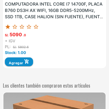
COMPUTADORA INTEL CORE I7 14700F, PLACA
B760 DS3H AX WIFI, 16GB DDR5-5200MHz,
SSD 1TB, CASE HALION (SIN FUENTE), FUENTE
600W 80PLUS BRONCE, GPU NVIDIA...
star
star_border
star_border
star_border
star_border
5090
S/.
.0
+ IGV
PL:
S/.
5802.6
Stock: 1.00
add_shopping_cart
Agregar
Los clientes también compraron estos artículos