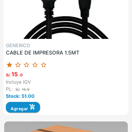
GENERICO
CABLE DE IMPRESORA 1.5MT
star
star_border
star_border
star_border
star_border
15
S/.
.0
Incluye IGV
PL:
S/.
15.9
Stock: 51.00
add_shopping_cart
Agregar