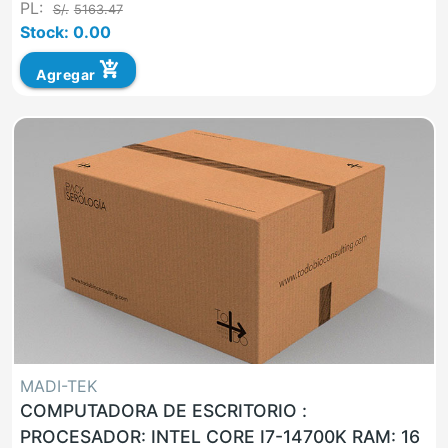
PL:
S/.
5163.47
Stock: 0.00
add_shopping_cart
Agregar
MADI-TEK
COMPUTADORA DE ESCRITORIO :
PROCESADOR: INTEL CORE I7-14700K RAM: 16