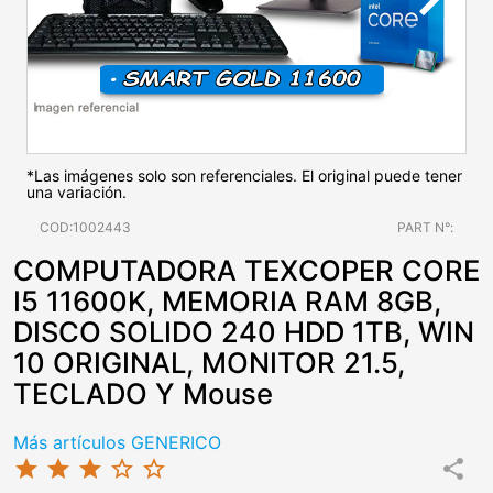
*Las imágenes solo son referenciales. El original puede tener
una variación.
COD:1002443
PART N°:
COMPUTADORA TEXCOPER CORE
I5 11600K, MEMORIA RAM 8GB,
DISCO SOLIDO 240 HDD 1TB, WIN
10 ORIGINAL, MONITOR 21.5,
TECLADO Y Mouse
Más artículos GENERICO
star
star
star
star_border
star_border
share