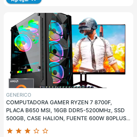
GENERICO
COMPUTADORA GAMER RYZEN 7 8700F,
PLACA B650 MSI, 16GB DDR5-5200MHz, SSD
500GB, CASE HALION, FUENTE 600W 80PLUS
BRONCE, GPU NVIDIA GEFORCE RTX 4060
star
star
star
star_border
star_border
8GB...