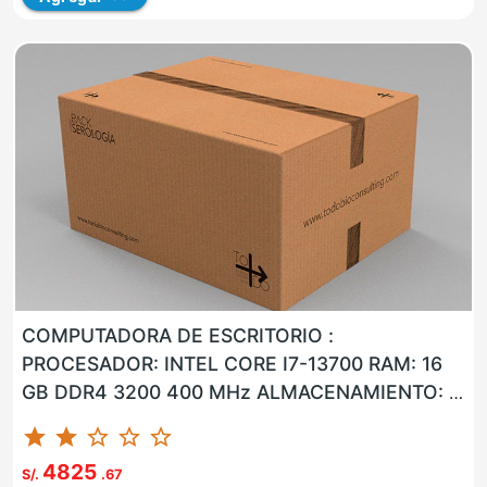
COMPUTADORA DE ESCRITORIO :
PROCESADOR: INTEL CORE I7-13700 RAM: 16
GB DDR4 3200 400 MHz ALMACENAMIENTO: 1
TB M.2 SSD NVMe LAN: SI WLAN: SI USB: SI
star
star
star_border
star_border
star_border
VG...
4825
S/.
.67