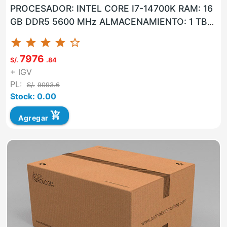
PROCESADOR: INTEL CORE I7-14700K RAM: 16
GB DDR5 5600 MHz ALMACENAMIENTO: 1 TB
SSD LAN: SI WLAN: SI USB: SI VGA: NO HDMI: ...
star
star
star
star
star_border
7976
S/.
.84
+ IGV
PL:
S/.
9093.6
Stock: 0.00
add_shopping_cart
Agregar