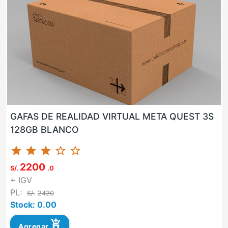
GAFAS DE REALIDAD VIRTUAL META QUEST 3S
128GB BLANCO
star
star
star
star_border
star_border
2200
S/.
.0
+ IGV
PL:
S/.
2420
Stock: 0.00
add_shopping_cart
Agregar