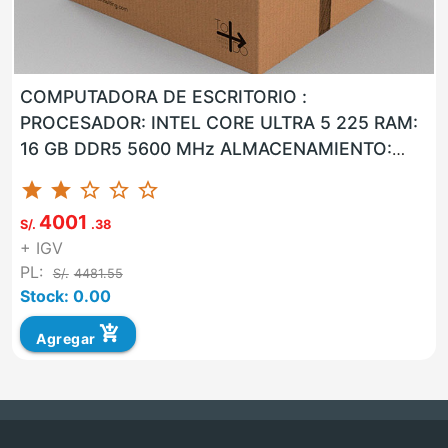
COMPUTADORA DE ESCRITORIO :
PROCESADOR: INTEL CORE ULTRA 5 225 RAM:
16 GB DDR5 5600 MHz ALMACENAMIENTO:
960 GB SSD LAN: SI WLAN: SI USB: SI VGA: NO
star
star
star_border
star_border
star_border
HD...
4001
S/.
.38
+ IGV
PL:
S/.
4481.55
Stock: 0.00
add_shopping_cart
Agregar