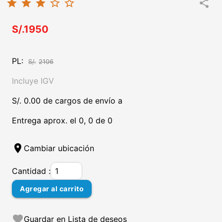
star
star
star
star_border
star_border
share
S/.1950
PL:
S/.
2106
Incluye IGV
S/. 0.00 de cargos de envío a
Entrega aprox. el 0, 0 de 0
location_on
Cambiar ubicación
Cantidad :
Agregar al carrito
favorite
Guardar en Lista de deseos