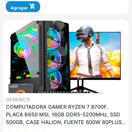
add_shopping_cart
Agregar
GENERICO
COMPUTADORA GAMER RYZEN 7 8700F,
PLACA B650 MSI, 16GB DDR5-5200MHz, SSD
500GB, CASE HALION, FUENTE 600W 80PLUS
BRONCE, GPU NVIDIA GEFORCE RTX 4060