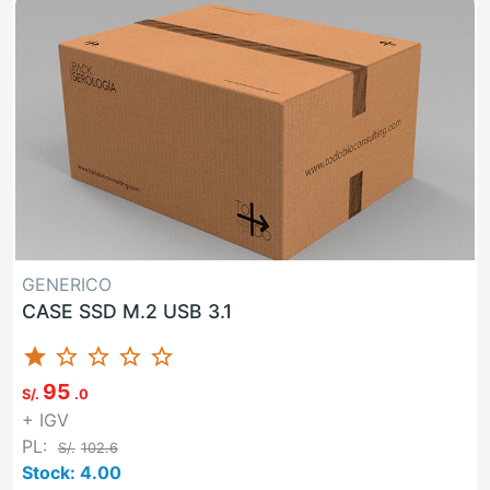
GENERICO
CASE SSD M.2 USB 3.1
star
star_border
star_border
star_border
star_border
95
S/.
.0
+ IGV
PL:
S/.
102.6
Stock: 4.00