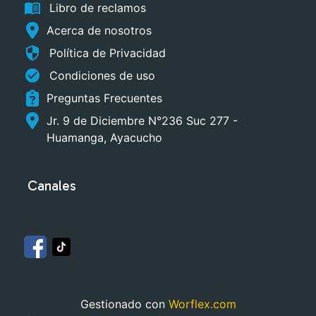
menu_book
Libro de reclamos
Acerca de nosotros
security
Política de Privacidad
check_circle
Condiciones de uso
Preguntas Frecuentes
Jr. 9 de Diciembre N°236 Suc 277 -
Huamanga, Ayacucho
Canales
Gestionado con
Worflex.com