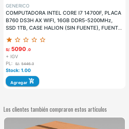
GENERICO
COMPUTADORA INTEL CORE I7 14700F, PLACA
B760 DS3H AX WIFI, 16GB DDR5-5200MHz,
SSD 1TB, CASE HALION (SIN FUENTE), FUENTE
600W 80PLUS BRONCE, GPU NVIDIA...
star
star_border
star_border
star_border
star_border
5090
S/.
.0
+ IGV
PL:
S/.
5446.3
Stock: 1.00
add_shopping_cart
Agregar
Los clientes también compraron estos artículos