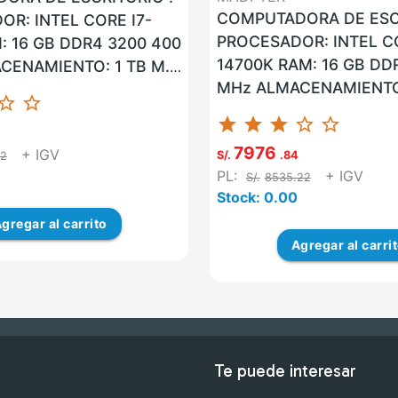
COMPUTADORA DE ESCR
R: INTEL CORE I7-
PROCESADOR: INTEL CO
: 16 GB DDR4 3200 400
14700K RAM: 16 GB DD
CENAMIENTO: 1 TB M.2
MHz ALMACENAMIENTO:
LAN: SI WLAN: SI USB:
ar_border
star_border
SSD LAN: SI WLAN: SI U
star
star
star
star_border
star_border
VGA: NO HDMI: ...
7
7976
+ IGV
S/.
.84
72
PL:
+ IGV
S/.
8535.22
Stock: 0.00
gregar
al carrito
Agregar
al carri
Te puede interesar