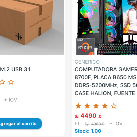
GENERICO
M.2 USB 3.1
COMPUTADORA GAMER
8700F, PLACA B650 MSI
ar_border
star_border
DDR5-5200MHz, SSD 5
CASE HALION, FUENTE
+ IGV
80PLUS BRONCE, GPU 
star
star
star
star
star_border
GEFORCE RTX 4060 8GB
4490
S/.
.0
PL:
+ IGV
gregar
al carrito
S/.
4983.9
Stock: 1.00