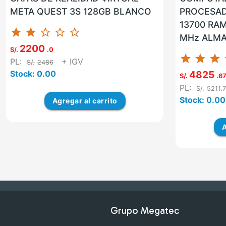
META QUEST 3S 128GB BLANCO
PROCESADO
13700 RAM
star
star
star_border
star_border
star_border
MHz ALMA
2200
SSD NVMe 
S/.
.0
star
star
star
st
PL:
+ IGV
S/.
2486
SI VG...
Stock: 0.00
4825
S/.
.6
PL:
S/.
5211.
Stock: 0.00
Agregar
al carrito
A
Grupo Megatec