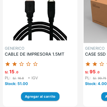
GENERICO
GENERICO
CABLE DE IMPRESORA 1.5MT
CASE SSD 
star
star
star_border
star_border
star_border
star
star
star_border
st
15
95
S/.
.0
S/.
.0
PL:
+ IGV
PL:
S/.
16.8
S/.
99.75
Stock: 51.00
Stock: 4.00
Agregar
al carrito
A