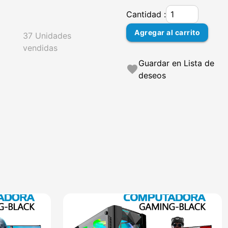
Cantidad :
Agregar al carrito
37 Unidades
vendidas
Guardar en Lista de
favorite
deseos