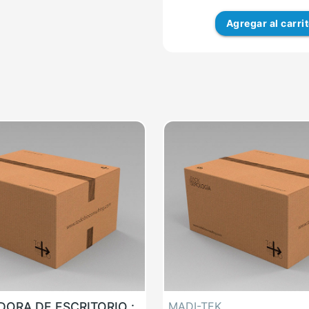
Agregar
al carri
ORA DE ESCRITORIO :
MADI-TEK