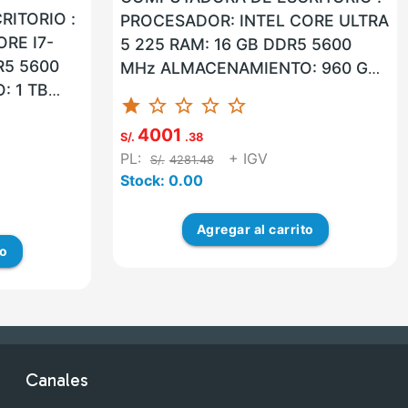
ITORIO :
PROCESADOR: INTEL CORE ULTRA
RE I7-
5 225 RAM: 16 GB DDR5 5600
R5 5600
MHz ALMACENAMIENTO: 960 GB
 1 TB
SSD LAN: SI WLAN: SI USB: SI
star
star_border
star_border
star_border
star_border
SB: SI
VGA: NO HD...
4001
S/.
.38
PL:
+ IGV
S/.
4281.48
Stock: 0.00
Agregar
al carrito
to
Canales