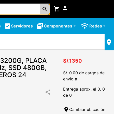
person
shopping_cart
search
s
Servidores
Componentes
Redes
arrow_drop_down
arrow_drop_down
3200G, PLACA
S/.1350
z, SSD 480GB,
S/. 0.00 de cargos de
EROS 24
envío a
Entrega aprox. el 0, 0
share
de 0
location_on
Cambiar ubicación