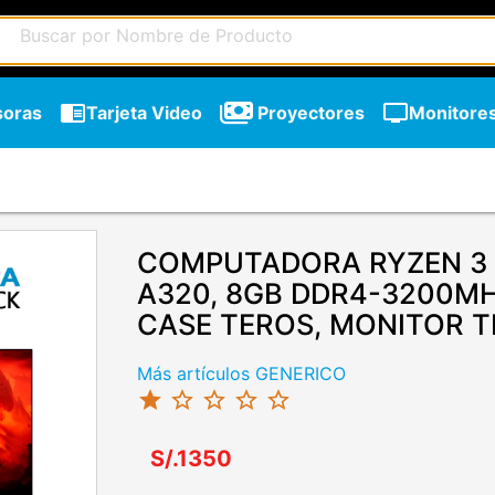
chrome_reader_mode
tv
soras
Tarjeta Video
Proyectores
Monitore
COMPUTADORA RYZEN 3 
A320, 8GB DDR4-3200MH
CASE TEROS, MONITOR T
Más artículos GENERICO
star
star_border
star_border
star_border
star_border
chevron_right
S/.1350