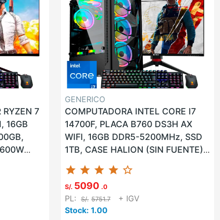
GENERICO
 RYZEN 7
COMPUTADORA INTEL CORE I7
, 16GB
14700F, PLACA B760 DS3H AX
00GB,
WIFI, 16GB DDR5-5200MHz, SSD
 600W
1TB, CASE HALION (SIN FUENTE),
NVIDIA
FUENTE 600W 80PLUS BRONCE,
star
star
star
star
star_border
...
GPU NVIDIA...
5090
S/.
.0
PL:
+ IGV
S/.
5751.7
Stock: 1.00