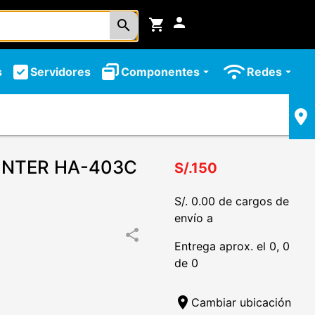
person
shopping_cart
search
s
Servidores
Componentes
Redes
arrow_drop_down
arrow_drop_down
UNTER HA-403C
S/.150
S/. 0.00 de cargos de
envío a
share
Entrega aprox. el 0, 0
de 0
location_on
Cambiar ubicación