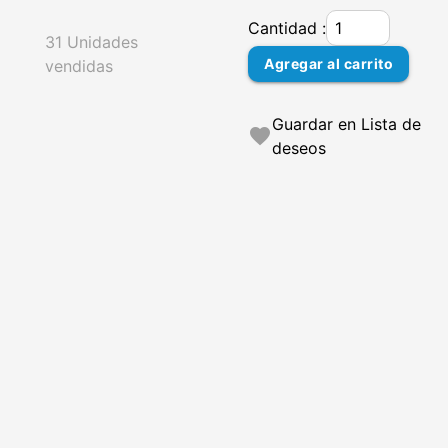
Cantidad :
31 Unidades
Agregar al carrito
vendidas
Guardar en Lista de
favorite
deseos