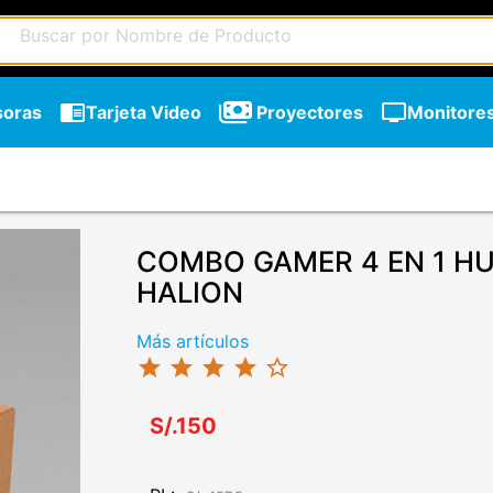
chrome_reader_mode
tv
soras
Tarjeta Video
Proyectores
Monitore
COMBO GAMER 4 EN 1 H
HALION
Más artículos
star
star
star
star
star_border
S/.150