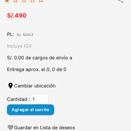
star
star_border
star_border
star_border
star_border
share
S/.490
PL:
S/.
524.3
Incluye IGV
S/. 0.00 de cargos de envío a
Entrega aprox. el 0, 0 de 0
location_on
Cambiar ubicación
Cantidad :
Agregar al carrito
favorite
Guardar en Lista de deseos