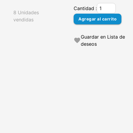
Cantidad :
8 Unidades
Agregar al carrito
vendidas
Guardar en Lista de
favorite
deseos