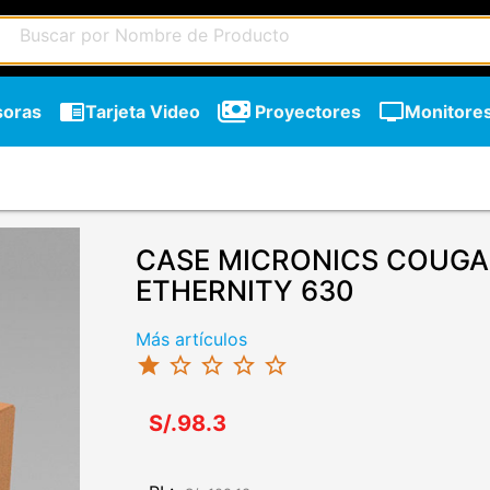
chrome_reader_mode
tv
soras
Tarjeta Video
Proyectores
Monitore
CASE MICRONICS COUGA
ETHERNITY 630
Más artículos
star
star_border
star_border
star_border
star_border
S/.98.3