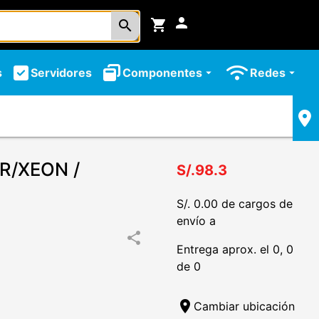
person
shopping_cart
search
s
Servidores
Componentes
Redes
arrow_drop_down
arrow_drop_down
R/XEON /
S/.98.3
S/. 0.00 de cargos de
envío a
share
Entrega aprox. el 0, 0
de 0
location_on
Cambiar ubicación