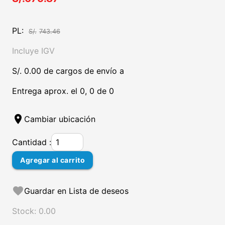
PL:
S/.
743.46
Incluye IGV
S/. 0.00 de cargos de envío a
Entrega aprox. el 0, 0 de 0
location_on
Cambiar ubicación
Cantidad :
Agregar al carrito
favorite
Guardar en Lista de deseos
Stock: 0.00