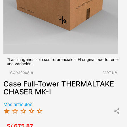
*Las imágenes solo son referenciales. El original puede tener
una variación.
COD:1000818
PART N°:
Case Full-Tower THERMALTAKE
CHASER MK-I
Más artículos
star
star_border
star_border
star_border
star_border
share
S/.675.87