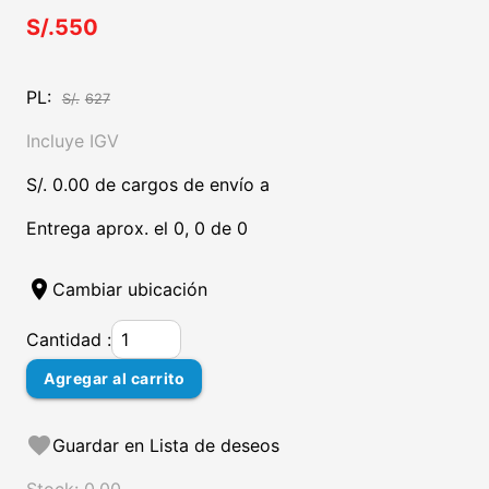
S/.550
PL:
S/.
627
Incluye IGV
S/. 0.00 de cargos de envío a
Entrega aprox. el 0, 0 de 0
location_on
Cambiar ubicación
Cantidad :
Agregar al carrito
favorite
Guardar en Lista de deseos
Stock: 0.00