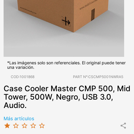
*Las imágenes solo son referenciales. El original puede tener
una variación.
COD:1001868
PART N°:CSCMP5001NWRA5
Case Cooler Master CMP 500, Mid
Tower, 500W, Negro, USB 3.0,
Audio.
Más artículos
star
star_border
star_border
star_border
star_border
share