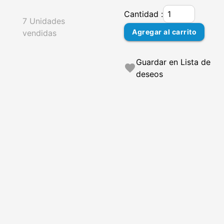
Cantidad :
7 Unidades
Agregar al carrito
vendidas
Guardar en Lista de
favorite
deseos