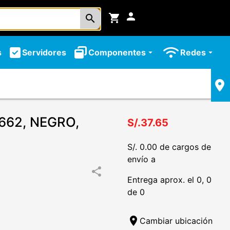
person
shopping_cart
search
s
Servidores
Componentes
Redes
arrow_drop_down
arrow_drop_down
662, NEGRO,
S/.37.65
S/. 0.00 de cargos de
envío a
share
Entrega aprox. el 0, 0
de 0
location_on
Cambiar ubicación