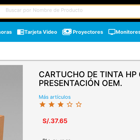
chrome_reader_mode
tv
soras
Tarjeta Video
Proyectores
Monitore
CARTUCHO DE TINTA HP 
PRESENTACIÓN OEM.
Más artículos
star
star
star
star_border
star_border
S/.37.65