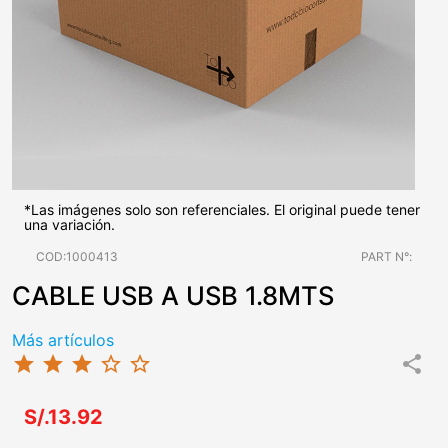
*Las imágenes solo son referenciales. El original puede tener
una variación.
COD:1000413
PART N°:
CABLE USB A USB 1.8MTS
Más artículos
star
star
star
star_border
star_border
share
S/.13.92