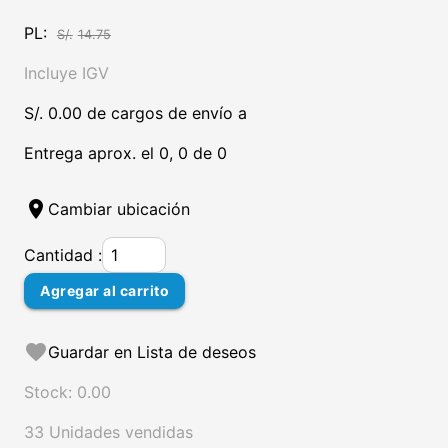
PL:
S/.
14.75
Incluye IGV
S/. 0.00 de cargos de envío a
Entrega aprox. el 0, 0 de 0
location_on
Cambiar ubicación
Cantidad :
Agregar al carrito
favorite
Guardar en Lista de deseos
Stock: 0.00
33 Unidades vendidas