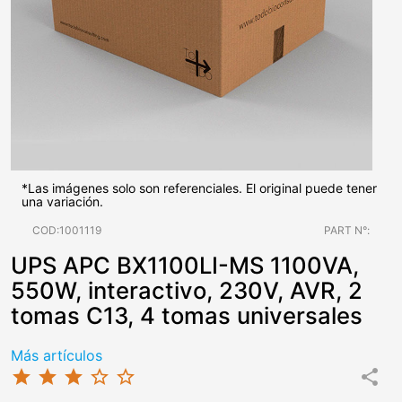
*Las imágenes solo son referenciales. El original puede tener
una variación.
COD:1001119
PART N°:
UPS APC BX1100LI-MS 1100VA,
550W, interactivo, 230V, AVR, 2
tomas C13, 4 tomas universales
Más artículos
star
star
star
star_border
star_border
share