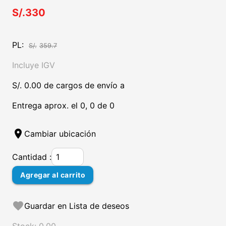
S/.330
PL:
S/.
359.7
Incluye IGV
S/. 0.00 de cargos de envío a
Entrega aprox. el 0, 0 de 0
location_on
Cambiar ubicación
Cantidad :
Agregar al carrito
favorite
Guardar en Lista de deseos
Stock: 0.00