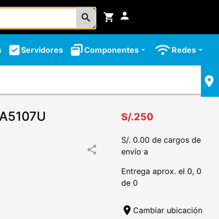
person
shopping_cart
search
s
Servidores
Componentes
Redes
arrow_drop_down
arrow_drop_down
PA5107U
S/.250
S/. 0.00 de cargos de
share
envío a
Entrega aprox. el 0, 0
de 0
location_on
Cambiar ubicación