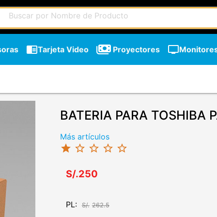
chrome_reader_mode
tv
soras
Tarjeta Video
Proyectores
Monitore
BATERIA PARA TOSHIBA 
Más artículos
star
star_border
star_border
star_border
star_border
S/.250
PL:
S/.
262.5