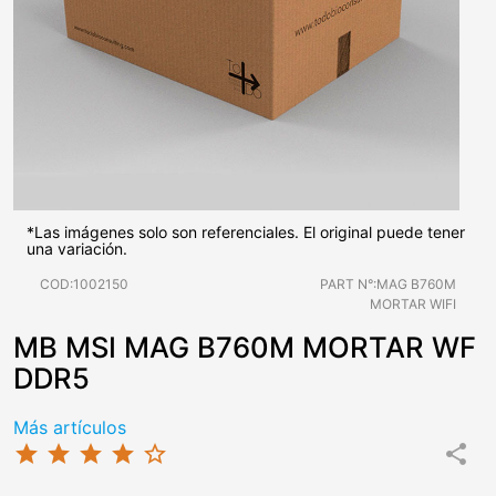
*Las imágenes solo son referenciales. El original puede tener
una variación.
COD:1002150
PART N°:MAG B760M
MORTAR WIFI
MB MSI MAG B760M MORTAR WF
DDR5
Más artículos
star
star
star
star
star_border
share