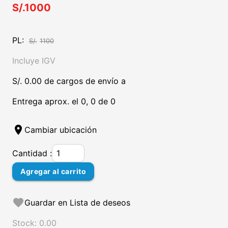
S/.1000
PL:
S/.
1100
Incluye IGV
S/. 0.00 de cargos de envío a
Entrega aprox. el 0, 0 de 0
location_on
Cambiar ubicación
Cantidad :
Agregar al carrito
favorite
Guardar en Lista de deseos
Stock: 0.00