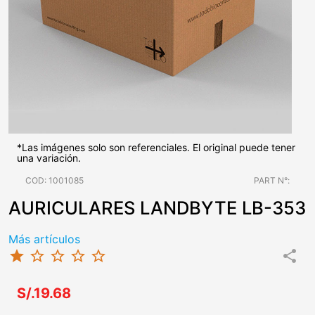
*Las imágenes solo son referenciales. El original puede tener
una variación.
COD: 1001085
PART N°:
AURICULARES LANDBYTE LB-353
Más artículos
star
star_border
star_border
star_border
star_border
share
S/.19.68