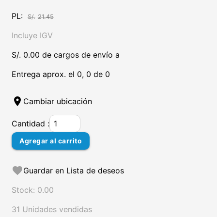
PL:
S/.
21.45
Incluye IGV
S/. 0.00 de cargos de envío a
Entrega aprox. el 0, 0 de 0
location_on
Cambiar ubicación
Cantidad :
Agregar al carrito
favorite
Guardar en Lista de deseos
Stock: 0.00
31 Unidades vendidas