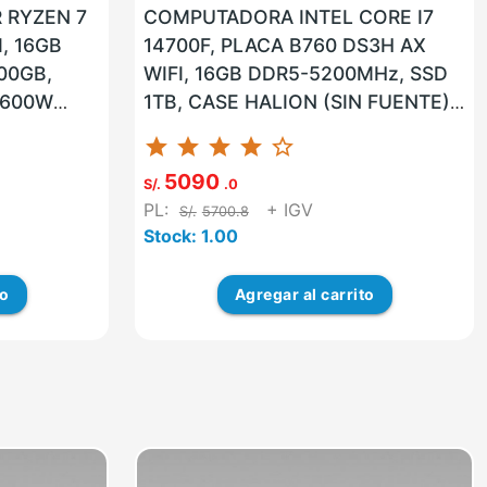
 RYZEN 7
COMPUTADORA INTEL CORE I7
, 16GB
14700F, PLACA B760 DS3H AX
00GB,
WIFI, 16GB DDR5-5200MHz, SSD
 600W
1TB, CASE HALION (SIN FUENTE),
NVIDIA
FUENTE 600W 80PLUS BRONCE,
star
star
star
star
star_border
...
GPU NVIDIA...
5090
S/.
.0
PL:
+ IGV
S/.
5700.8
Stock: 1.00
to
Agregar
al carrito