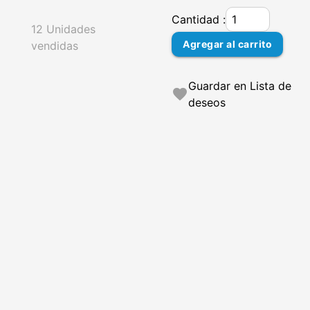
Cantidad :
12 Unidades
Agregar al carrito
vendidas
Guardar en Lista de
favorite
deseos