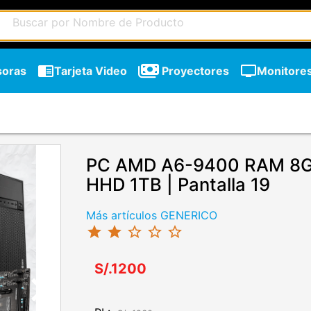
chrome_reader_mode
tv
soras
Tarjeta Video
Proyectores
Monitore
PC AMD A6-9400 RAM 8G
HHD 1TB | Pantalla 19
Más artículos GENERICO
star
star
star_border
star_border
star_border
S/.1200
chevron_right