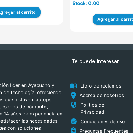
Stock: 0.00
gregar
al carrito
Agregar
al carri
Te puede interesar
menu_book
ión líder en Ayacucho y
Libro de reclamos
ón de tecnología, ofreciendo
Acerca de nosotros
 que incluyen laptops,
security
Política de
cesorios de cómputo,
Privacidad
 14 años de experiencia en
check_circle
atisfacer las necesidades
Condiciones de uso
tes con soluciones
Preguntas Frecuentes