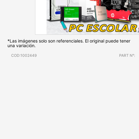
*Las imágenes solo son referenciales. El original puede tener
una variación.
COD:1002449
PART N°: