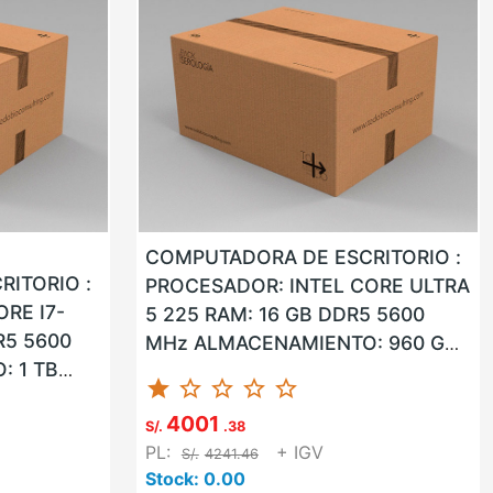
COMPUTADORA DE ESCRITORIO :
ITORIO :
PROCESADOR: INTEL CORE ULTRA
RE I7-
5 225 RAM: 16 GB DDR5 5600
R5 5600
MHz ALMACENAMIENTO: 960 GB
 1 TB
SSD LAN: SI WLAN: SI USB: SI
star
star_border
star_border
star_border
star_border
SB: SI
VGA: NO HD...
4001
S/.
.38
PL:
+ IGV
S/.
4241.46
Stock: 0.00