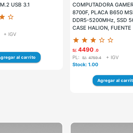
M.2 USB 3.1
COMPUTADORA GAMER
8700F, PLACA B650 MSI
star
star_border
DDR5-5200MHz, SSD 5
CASE HALION, FUENTE
+ IGV
80PLUS BRONCE, GPU 
star
star
star
star_border
star_border
GEFORCE RTX 4060 8GB
4490
S/.
.0
PL:
+ IGV
gregar
al carrito
S/.
4759.4
Stock: 1.00
Agregar
al carri