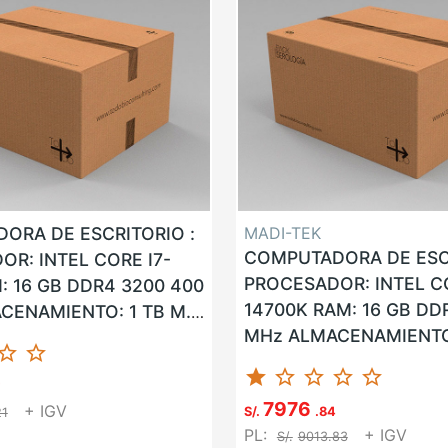
ORA DE ESCRITORIO :
MADI-TEK
COMPUTADORA DE ESCR
R: INTEL CORE I7-
PROCESADOR: INTEL CO
: 16 GB DDR4 3200 400
14700K RAM: 16 GB DD
CENAMIENTO: 1 TB M.2
MHz ALMACENAMIENTO:
LAN: SI WLAN: SI USB:
ar_border
star_border
SSD LAN: SI WLAN: SI U
star
star_border
star_border
star_border
star_border
VGA: NO HDMI: ...
7
7976
+ IGV
S/.
.84
21
PL:
+ IGV
S/.
9013.83