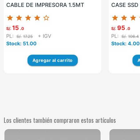
CABLE DE IMPRESORA 1.5MT
CASE SSD 
star
star
star
star
star_border
star
star
star
15
95
S/.
.0
S/.
.0
PL:
+ IGV
PL:
S/.
17.25
S/.
106.4
Stock: 51.00
Stock: 4.00
Agregar
al carrito
A
Los clientes también compraron estos artículos