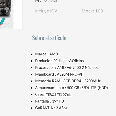
PL:
S/.
1260
Incluye IGV
Stock: 1.00
Sobre el artículo
Marca :
AMD
Producto :
PC Hogar&Oficina
Procesador :
AMD A6-9400 2 Núcleos
Mainboard :
A320M PRO-VH
Memoria RAM :
8GB DDR4 - 3200MHz
Almacenamiento :
500 GB (SSD) 1TB (HDD)
Case:
TEROS TE1076N
Pantalla :
19" HD
GARANTIA :
2 Años