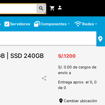
person
shopping_cart
search
s
Servidores
Componentes
Redes
arrow_drop_down
arrow_drop_down
B | SSD 240GB
S/.1200
S/. 0.00 de cargos de
envío a
share
Entrega aprox. el 0, 0
de 0
location_on
Cambiar ubicación