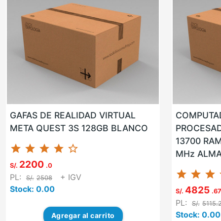
GAFAS DE REALIDAD VIRTUAL
COMPUTAD
META QUEST 3S 128GB BLANCO
PROCESADO
13700 RAM
star
star
star
star
star_border
MHz ALMA
2200
SSD NVMe 
S/.
.0
star
star
star
st
PL:
+ IGV
S/.
2508
SI VG...
Stock: 0.00
4825
S/.
.6
PL:
S/.
5115.
Stock: 0.00
Agregar
al carrito