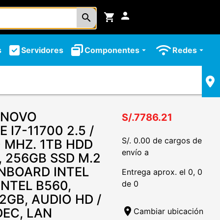
person
shopping_cart
search
s
Servidores
Componentes
Redes
arrow_drop_down
arrow_drop_down
ENOVO
S/.7786.21
I7-11700 2.5 /
S/. 0.00 de cargos de
 MHZ. 1TB HDD
envío a
, 256GB SSD M.2
ONBOARD INTEL
Entrega aprox. el 0, 0
INTEL B560,
de 0
2GB, AUDIO HD /
EC, LAN
location_on
Cambiar ubicación