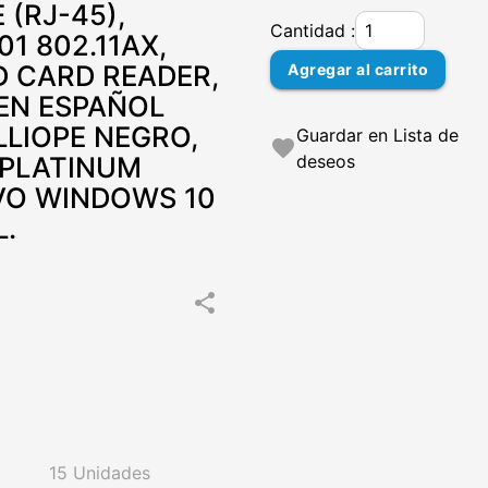
 (RJ-45),
Cantidad :
1 802.11AX,
SD CARD READER,
Agregar al carrito
EN ESPAÑOL
LIOPE NEGRO,
Guardar en Lista de
favorite
 PLATINUM
deseos
IVO WINDOWS 10
L.
share
15 Unidades