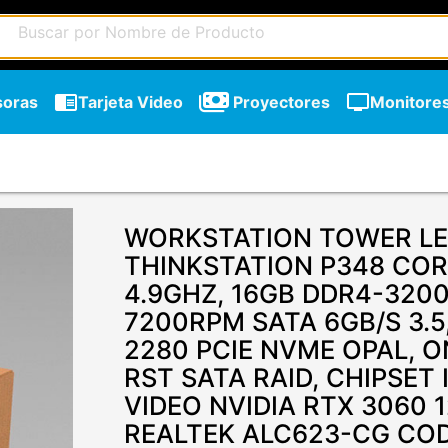
chrome_reader_mode
tv
soras
Tarjeta Video
Proyectores
Monitore
WORKSTATION TOWER L
THINKSTATION P348 CORE 
4.9GHZ, 16GB DDR4-3200
7200RPM SATA 6GB/S 3.5
2280 PCIE NVME OPAL, 
RST SATA RAID, CHIPSET 
VIDEO NVIDIA RTX 3060 1
REALTEK ALC623-CG COD