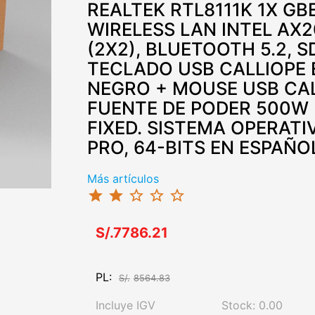
REALTEK RTL8111K 1X GBE
WIRELESS LAN INTEL AX20
(2X2), BLUETOOTH 5.2, 
TECLADO USB CALLIOPE 
NEGRO + MOUSE USB CAL
FUENTE DE PODER 500W
FIXED. SISTEMA OPERAT
PRO, 64-BITS EN ESPAÑO
Más artículos
star
star
star_border
star_border
star_border
S/.7786.21
PL:
S/.
8564.83
Incluye IGV
Stock: 0.00