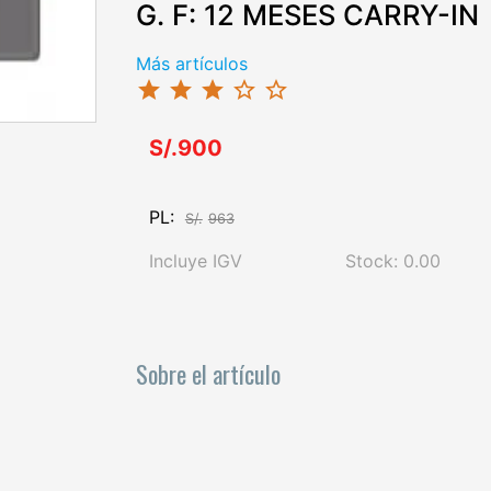
G. F: 12 MESES CARRY-IN
Más artículos
star
star
star
star_border
star_border
S/.900
PL:
S/.
963
Incluye IGV
Stock: 0.00
Sobre el artículo