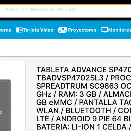
chrome_reader_mode
tv
soras
Tarjeta Video
Proyectores
Monitore
TABLETA ADVANCE SP47
TBADVSP4702SL3 / PRO
SPREADTRUM SC9863 OCT
GHz / RAM: 3 GB / ALMA
GB eMMC / PANTALLA TACT
WLAN / BLUETOOTH / CO
chevron_right
LTE / ANDROID 9 PIE 64 B
BATERIA: LI-ION 1 CELDA