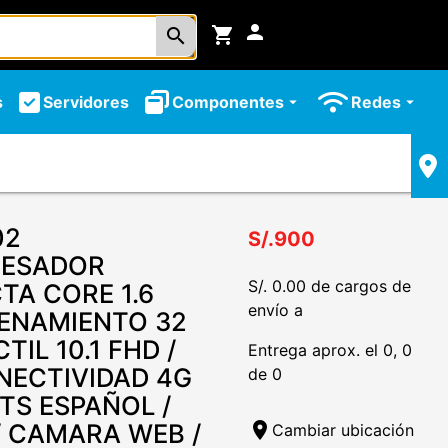
person
shopping_cart
search
s
Servidores
Componentes
Redes
arrow_drop_down
arrow_drop_down
02
S/.900
CESADOR
S/. 0.00 de cargos de
A CORE 1.6
envío a
CENAMIENTO 32
IL 10.1 FHD /
Entrega aprox. el 0, 0
NECTIVIDAD 4G
de 0
ITS ESPAÑOL /
 / CAMARA WEB /
location_on
Cambiar ubicación