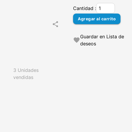
Cantidad :
Agregar al carrito
share
Guardar en Lista de
favorite
deseos
3 Unidades
vendidas