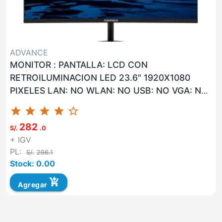
ADVANCE
MONITOR : PANTALLA: LCD CON
RETROILUMINACION LED 23.6" 1920X1080
PIXELES LAN: NO WLAN: NO USB: NO VGA: NO
HDMI: SI G. F: 36 MESES CARRY-IN UNIDAD
star
star
star
star
star_border
ADVA...
282
S/.
.0
+ IGV
PL:
S/.
296.1
Stock: 0.00
add_shopping_cart
Agregar