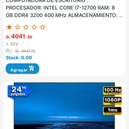
COMPUTADORA DE ESCRITORIO :
PROCESADOR: INTEL CORE I7-12700 RAM: 8
GB DDR4 3200 400 MHz ALMACENAMIENTO: 1
TB M.2 SSD LAN: SI WLAN: SI USB: SI VGA: SI ...
star
star_border
star_border
star_border
star_border
4041
S/.
.50
+ IGV
PL:
S/.
4647.73
Stock: 0.00
add_shopping_cart
Agregar