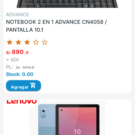
ADVANCE
NOTEBOOK 2 EN 1 ADVANCE CN4058 /
PANTALLA 10.1
star
star
star
star_border
star_border
890
S/.
.0
+ IGV
PL:
S/.
1014.6
Stock: 0.00
add_shopping_cart
Agregar