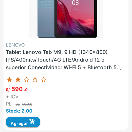
LENOVO
Tablet Lenovo Tab M9, 9 HD (1340x800)
IPS/400nits/Touch/4G LTE/Android 12 o
superior Conectividad: Wi-Fi 5 + Bluetooth 5.1,
Procesador MediaTek Helio ...
star
star
star_border
star_border
star_border
590
S/.
.0
+ IGV
PL:
S/.
660.8
Stock: 2.00
add_shopping_cart
Agregar