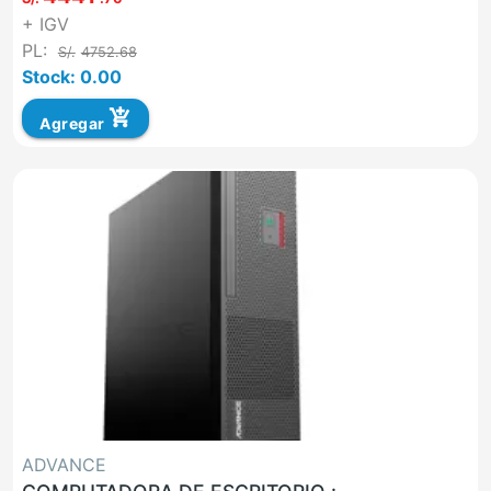
+ IGV
PL:
S/.
4752.68
Stock: 0.00
add_shopping_cart
Agregar
ADVANCE