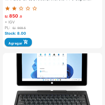
star
star
star_border
star_border
star_border
850
S/.
.0
+ IGV
PL:
S/.
909.5
Stock: 8.00
add_shopping_cart
Agregar