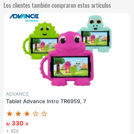
Los clientes también compraron estos artículos
ADVANCE
Tablet Advance Intro TR6959, 7
star
star
star
star_border
star_border
330
S/.
.0
+ IGV