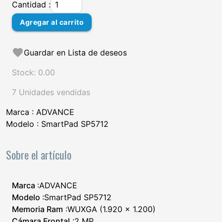
Cantidad :
Agregar al carrito
favorite
Guardar en Lista de deseos
Stock: 0.00
7 Unidades vendidas
Marca : ADVANCE
Modelo : SmartPad SP5712
Sobre el artículo
Marca
:ADVANCE
Modelo
:SmartPad SP5712
Memoria Ram
:WUXGA (1.920 × 1.200)
Cámara Frontal
:2 MP