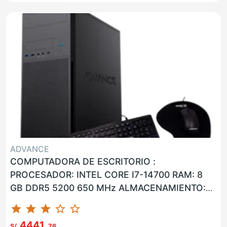
ADVANCE
COMPUTADORA DE ESCRITORIO :
PROCESADOR: INTEL CORE I7-14700 RAM: 8
GB DDR5 5200 650 MHz ALMACENAMIENTO:
500 GB M.2 SSD LAN: SI WLAN: NO USB: SI
star
star
star
star_border
star_border
VGA: N...
4441
S/.
.76