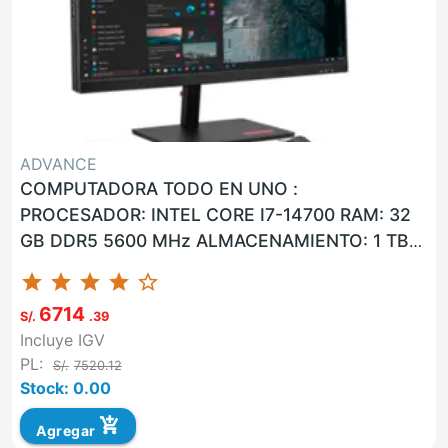
ADVANCE
COMPUTADORA TODO EN UNO :
PROCESADOR: INTEL CORE I7-14700 RAM: 32
GB DDR5 5600 MHz ALMACENAMIENTO: 1 TB
M.2 SSD NVMe PANTALLA: LCD CON
star
star
star
star
star_border
RETROILUMINACIO...
6714
S/.
.39
Incluye IGV
PL:
S/.
7520.12
Stock: 0.00
add_shopping_cart
Agregar