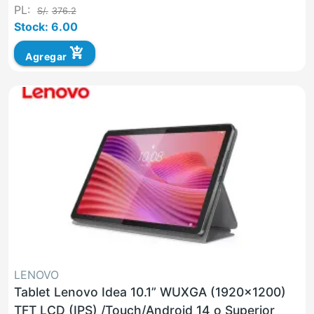
PL:
S/.
376.2
Stock: 6.00
add_shopping_cart
Agregar
LENOVO
Tablet Lenovo Idea 10.1” WUXGA (1920x1200)
TFT LCD (IPS) /Touch/Android 14 o Superior