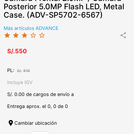
Posterior 5.0MP Flash LED, Metal
Case. (ADV-SP5702-6567)
Más artículos ADVANCE
star
star
star
star_border
star_border
share
S/.550
PL:
S/.
616
Incluye IGV
S/. 0.00 de cargos de envío a
Entrega aprox. el 0, 0 de 0
location_on
Cambiar ubicación