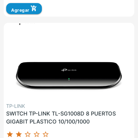
add_shopping_cart
Agregar
TP-LINK
SWITCH TP-LINK TL-SG1008D 8 PUERTOS
GIGABIT PLASTICO 10/100/1000
star
star
star_border
star_border
star_border