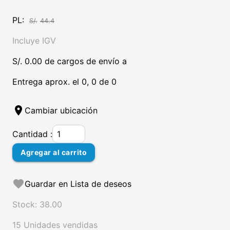
PL:
S/.
44.4
Incluye IGV
S/. 0.00 de cargos de envío a
Entrega aprox. el 0, 0 de 0
location_on
Cambiar ubicación
Cantidad :
Agregar al carrito
favorite
Guardar en Lista de deseos
Stock: 38.00
15 Unidades vendidas