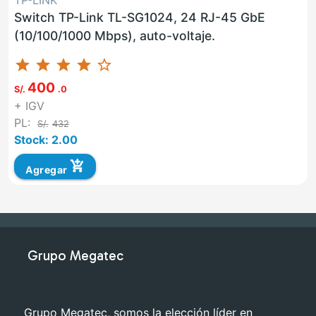
TP-LINK
Switch TP-Link TL-SG1024, 24 RJ-45 GbE
(10/100/1000 Mbps), auto-voltaje.
star
star
star
star
star_border
400
S/.
.0
+ IGV
PL:
S/.
432
Stock: 2.00
add_shopping_cart
Agregar
Grupo Megatec
Grupo Megatec, somos la elección líder en