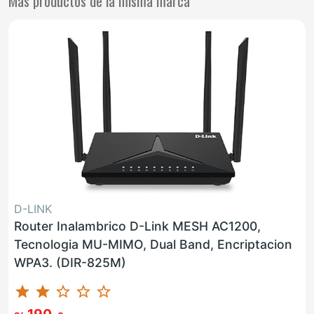
Más productos de la misma marca
D-LINK
Router Inalambrico D-Link MESH AC1200,
Tecnologia MU-MIMO, Dual Band, Encriptacion
WPA3. (DIR-825M)
star
star
star_border
star_border
star_border