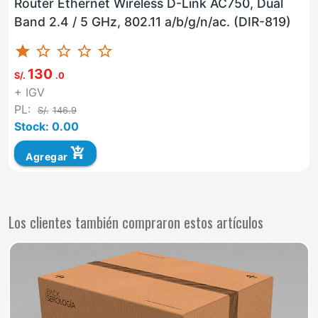
Router Ethernet Wireless D-Link AC750, Dual
Band 2.4 / 5 GHz, 802.11 a/b/g/n/ac. (DIR-819)
star
star_border
star_border
star_border
star_border
130
S/.
.0
+ IGV
PL:
S/.
146.9
Stock: 0.00
add_shopping_cart
Agregar
Los clientes también compraron estos artículos