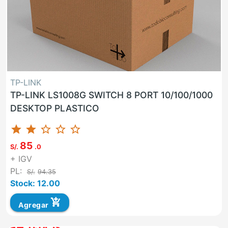
TP-LINK
TP-LINK LS1008G SWITCH 8 PORT 10/100/1000
DESKTOP PLASTICO
star
star
star_border
star_border
star_border
85
S/.
.0
+ IGV
PL:
S/.
94.35
Stock: 12.00
add_shopping_cart
Agregar