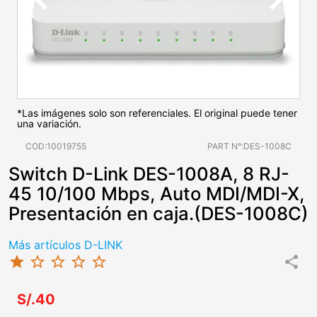
*Las imágenes solo son referenciales. El original puede tener
una variación.
COD:10019755
PART N°:DES-1008C
Switch D-Link DES-1008A, 8 RJ-
45 10/100 Mbps, Auto MDI/MDI-X,
Presentación en caja.(DES-1008C)
Más artículos D-LINK
star
star_border
star_border
star_border
star_border
share
S/.40