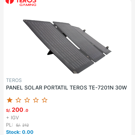
TEROS
PANEL SOLAR PORTATIL TEROS TE-7201N 30W
star
star_border
star_border
star_border
star_border
200
S/.
.0
+ IGV
PL:
S/.
212
Stock: 0.00