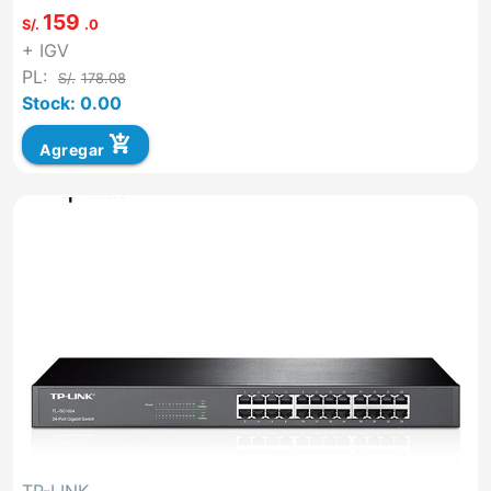
159
S/.
.0
+ IGV
PL:
S/.
178.08
Stock: 0.00
add_shopping_cart
Agregar