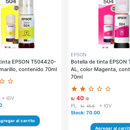
EPSON
 tinta EPSON T504420-
Botella de tinta EPSON
amarillo, contenido 70ml
AL, color Magenta, con
70ml
ar_border
star_border
star
star
star_border
star_border
star_border
40
+ IGV
S/.
.0
0
PL:
+ IGV
S/.
45.6
Stock: 70.00
gregar
al carrito
Agregar
al carri