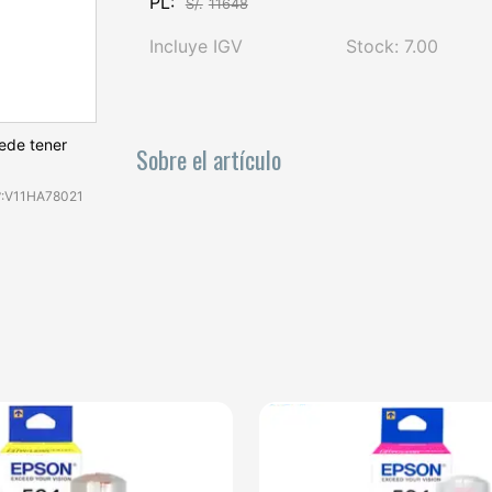
PL:
S/.
11648
Incluye IGV
Stock: 7.00
uede tener
Sobre el artículo
°:V11HA78021