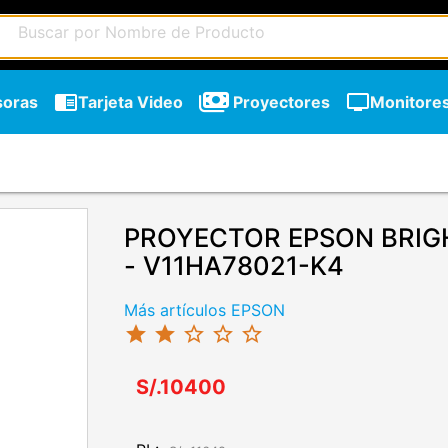
chrome_reader_mode
tv
soras
Tarjeta Video
Proyectores
Monitore
PROYECTOR EPSON BRIGH
- V11HA78021-K4
Más artículos EPSON
star
star
star_border
star_border
star_border
S/.10400
chevron_right