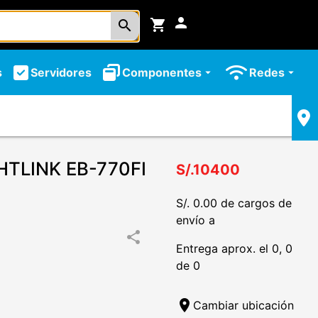
person
shopping_cart
search
s
Servidores
Componentes
Redes
arrow_drop_down
arrow_drop_down
TLINK EB-770FI
S/.10400
S/. 0.00 de cargos de
envío a
share
Entrega aprox. el 0, 0
de 0
location_on
Cambiar ubicación