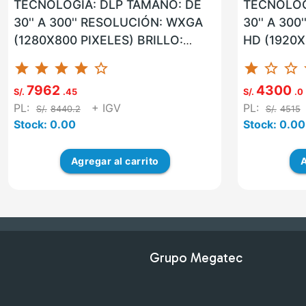
TECNOLOGÍA: DLP TAMAÑO: DE
TECNOLOG
30'' A 300'' RESOLUCIÓN: WXGA
30'' A 300
(1280X800 PIXELES) BRILLO:
HD (1920X
6000 LÚMENES ANSI USB: SI LAN:
5000 LÚME
star
star
star
star
star_border
star
star_border
star_border
st
SI W...
NO WL...
7962
4300
S/.
.45
S/.
.0
PL:
+ IGV
PL:
S/.
8440.2
S/.
4515
Stock: 0.00
Stock: 0.00
Agregar
al carrito
A
Grupo Megatec