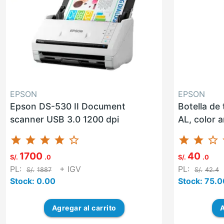
EPSON
EPSON
Epson DS-530 II Document
Botella de
scanner USB 3.0 1200 dpi
AL, color 
star
star
star
star
star_border
star
star
star_border
st
1700
40
S/.
.0
S/.
.0
PL:
+ IGV
PL:
S/.
1887
S/.
42.4
Stock: 0.00
Stock: 75.0
Agregar
al carrito
A