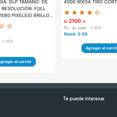
ÍA: DLP TAMAÑO: DE
4000 WXGA TIRO CO
'' RESOLUCIÓN: FULL
star
star
star
star
star_border
1080 PIXELES) BRILLO:
2100
NES ANSI USB: SI LAN:
S/.
.0
ar_border
star_border
PL:
+ IGV
S/.
2205
Stock: 0.00
+ IGV
Agregar
al carri
gregar
al carrito
Te puede interesar