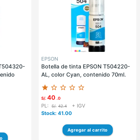
EPSON
 T504320-
Botella de tinta EPSON T504220-
tenido
AL, color Cyan, contenido 70ml.
star
star_border
star_border
star_border
star_border
40
S/.
.0
PL:
+ IGV
S/.
42.4
Stock: 41.00
Agregar
al carrito
to