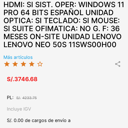
HDMI: SI SIST. OPER: WINDOWS 11
PRO 64 BITS ESPAÑOL UNIDAD
OPTICA: SI TECLADO: SI MOUSE:
SI SUITE OFIMATICA: NO G. F: 36
MESES ON-SITE UNIDAD LENOVO
LENOVO NEO 50S 11SWS00H00
Más artículos
star
star
star
star
star_border
share
S/.3746.68
PL:
S/.
4233.75
Incluye IGV
S/. 0.00 de cargos de envío a