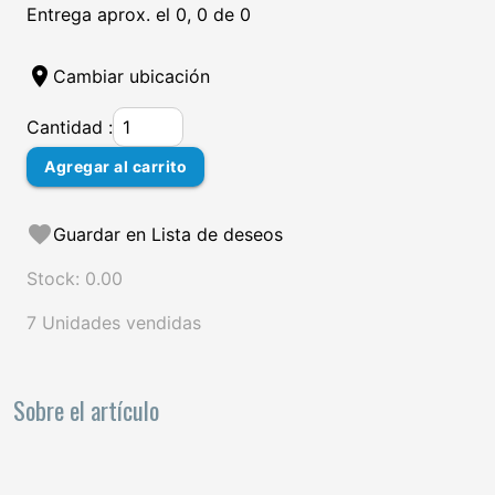
Entrega aprox. el 0, 0 de 0
location_on
Cambiar ubicación
Cantidad :
Agregar al carrito
favorite
Guardar en Lista de deseos
Stock: 0.00
7 Unidades vendidas
Sobre el artículo