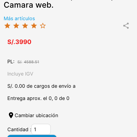
Camara web.
Más artículos
star
star
star
star
star_border
share
S/.3990
PL:
S/.
4588.51
Incluye IGV
S/. 0.00 de cargos de envío a
Entrega aprox. el 0, 0 de 0
location_on
Cambiar ubicación
Cantidad :