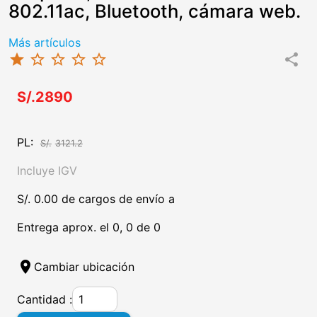
802.11ac, Bluetooth, cámara web.
Más artículos
star
star_border
star_border
star_border
star_border
share
S/.2890
PL:
S/.
3121.2
Incluye IGV
S/. 0.00 de cargos de envío a
Entrega aprox. el 0, 0 de 0
location_on
Cambiar ubicación
Cantidad :