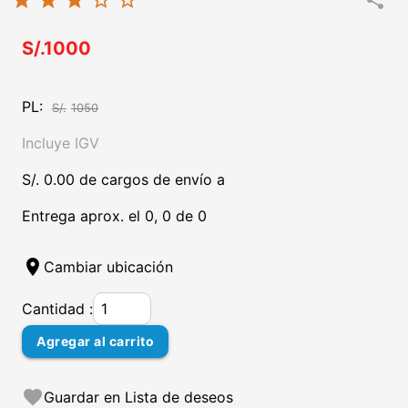
star
star
star
star_border
star_border
share
S/.1000
PL:
S/.
1050
Incluye IGV
S/. 0.00 de cargos de envío a
Entrega aprox. el 0, 0 de 0
location_on
Cambiar ubicación
Cantidad :
Agregar al carrito
favorite
Guardar en Lista de deseos