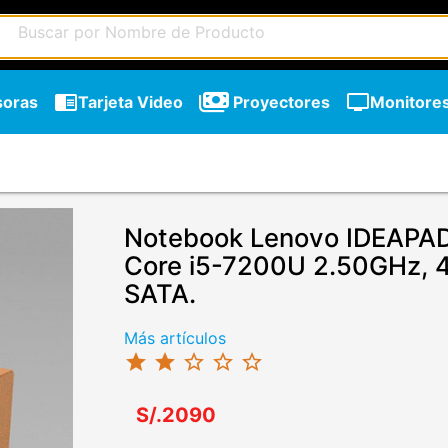
chrome_reader_mode
tv
soras
Tarjeta Video
Proyectores
Monitore
Notebook Lenovo IDEAPAD 
Core i5-7200U 2.50GHz, 
SATA.
Más artículos
star
star
star_border
star_border
star_border
S/.2090