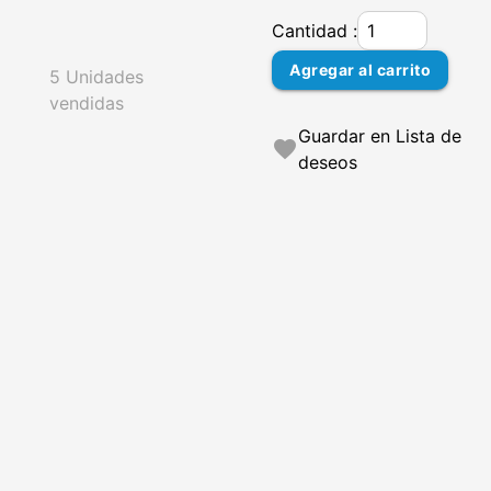
Cantidad :
Agregar al carrito
5 Unidades
vendidas
Guardar en Lista de
favorite
deseos