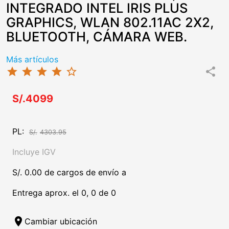
INTEGRADO INTEL IRIS PLUS
GRAPHICS, WLAN 802.11AC 2X2,
BLUETOOTH, CÁMARA WEB.
Más artículos
star
star
star
star
star_border
share
S/.4099
PL:
S/.
4303.95
Incluye IGV
S/. 0.00 de cargos de envío a
Entrega aprox. el 0, 0 de 0
location_on
Cambiar ubicación