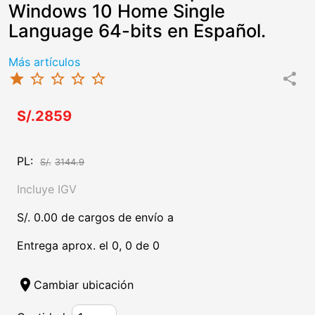
Windows 10 Home Single
Language 64-bits en Español.
Más artículos
star
star_border
star_border
star_border
star_border
share
S/.2859
PL:
S/.
3144.9
Incluye IGV
S/. 0.00 de cargos de envío a
Entrega aprox. el 0, 0 de 0
location_on
Cambiar ubicación