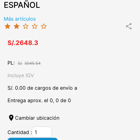
ESPAÑOL
Más artículos
star
star
star_border
star_border
star_border
share
S/.2648.3
PL:
S/.
3045.54
Incluye IGV
S/. 0.00 de cargos de envío a
Entrega aprox. el 0, 0 de 0
location_on
Cambiar ubicación
Cantidad :