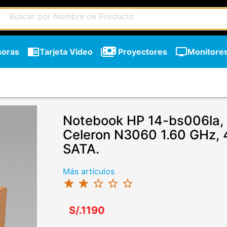
chrome_reader_mode
tv
soras
Tarjeta Video
Proyectores
Monitore
Notebook HP 14-bs006la, 1
Celeron N3060 1.60 GHz,
SATA.
Más artículos
star
star
star_border
star_border
star_border
S/.1190