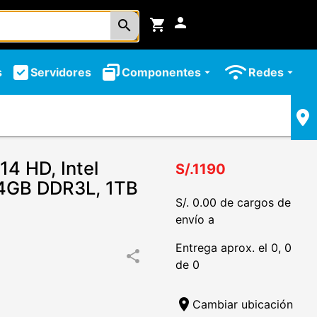
person
shopping_cart
search
s
Servidores
Componentes
Redes
arrow_drop_down
arrow_drop_down
4 HD, Intel
S/.1190
 4GB DDR3L, 1TB
S/. 0.00 de cargos de
envío a
Entrega aprox. el 0, 0
share
de 0
location_on
Cambiar ubicación