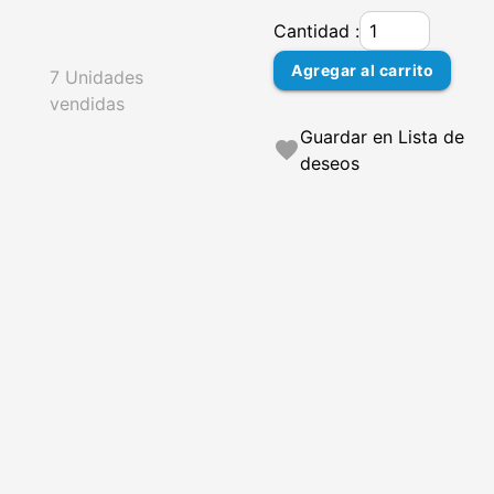
Cantidad :
Agregar al carrito
7 Unidades
vendidas
Guardar en Lista de
favorite
deseos