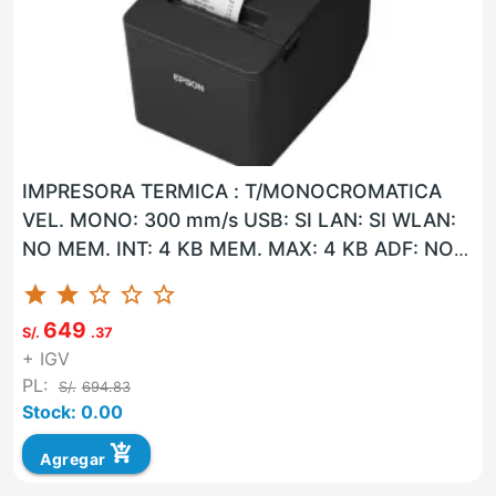
IMPRESORA TERMICA : T/MONOCROMATICA
VEL. MONO: 300 mm/s USB: SI LAN: SI WLAN:
NO MEM. INT: 4 KB MEM. MAX: 4 KB ADF: NO
DA: NO RES. IMP: 203 ppp CTMR: ...
star
star
star_border
star_border
star_border
649
S/.
.37
+ IGV
PL:
S/.
694.83
Stock: 0.00
add_shopping_cart
Agregar