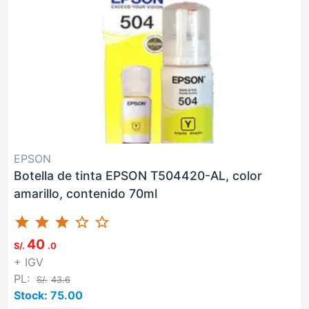
EPSON
Botella de tinta EPSON T504420-AL, color
amarillo, contenido 70ml
star
star
star
star_border
star_border
40
S/.
.0
+ IGV
PL:
S/.
43.6
Stock: 75.00