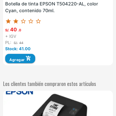
Botella de tinta EPSON T504220-AL, color
Cyan, contenido 70ml.
star
star
star_border
star_border
star_border
40
S/.
.0
+ IGV
PL:
S/.
44
Stock: 41.00
add_shopping_cart
Agregar
Los clientes también compraron estos artículos