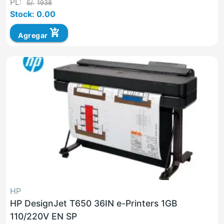
PL:
S/.
1938
Stock: 0.00
add_shopping_cart
Agregar
HP
HP DesignJet T650 36IN e-Printers 1GB
110/220V EN SP