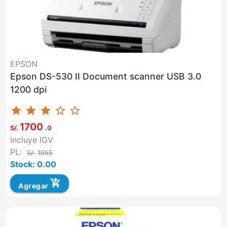
EPSON
Epson DS-530 II Document scanner USB 3.0
1200 dpi
star
star
star
star_border
star_border
1700
S/.
.0
Incluye IGV
PL:
S/.
1955
Stock: 0.00
add_shopping_cart
Agregar