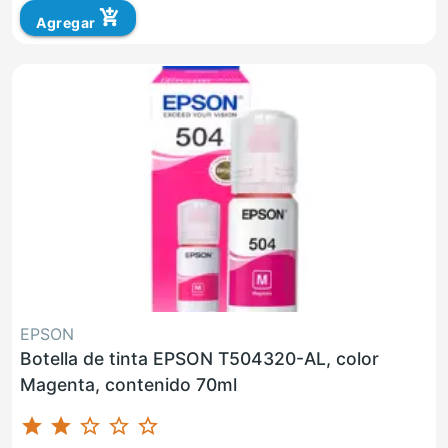
add_shopping_cart
Agregar
EPSON
Botella de tinta EPSON T504320-AL, color
Magenta, contenido 70ml
star
star
star_border
star_border
star_border