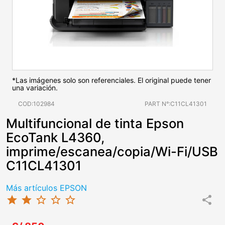
*Las imágenes solo son referenciales. El original puede tener
una variación.
COD:102984
PART N°:C11CL41301
Multifuncional de tinta Epson
EcoTank L4360,
imprime/escanea/copia/Wi-Fi/USB
C11CL41301
Más artículos EPSON
star
star
star_border
star_border
star_border
share