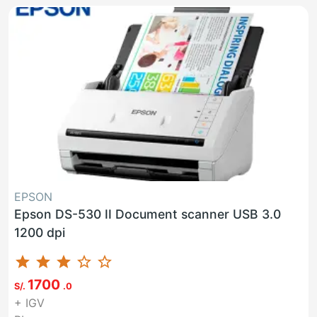
EPSON
Epson DS-530 II Document scanner USB 3.0
1200 dpi
star
star
star
star_border
star_border
1700
S/.
.0
+ IGV