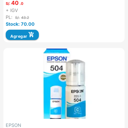
40
S/.
.0
+ IGV
PL:
S/.
43.2
Stock: 70.00
add_shopping_cart
Agregar
EPSON