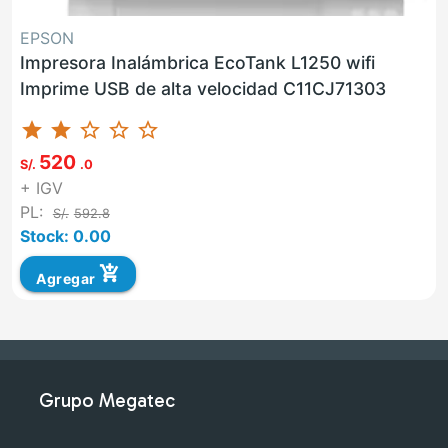
EPSON
Impresora Inalámbrica EcoTank L1250 wifi
Imprime USB de alta velocidad C11CJ71303
star
star
star_border
star_border
star_border
520
S/.
.0
+ IGV
PL:
S/.
592.8
Stock: 0.00
add_shopping_cart
Agregar
Grupo Megatec