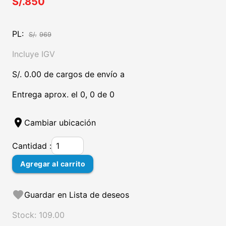
S/.850
PL:
S/.
969
Incluye IGV
S/. 0.00 de cargos de envío a
Entrega aprox. el 0, 0 de 0
location_on
Cambiar ubicación
Cantidad :
Agregar al carrito
favorite
Guardar en Lista de deseos
Stock: 109.00