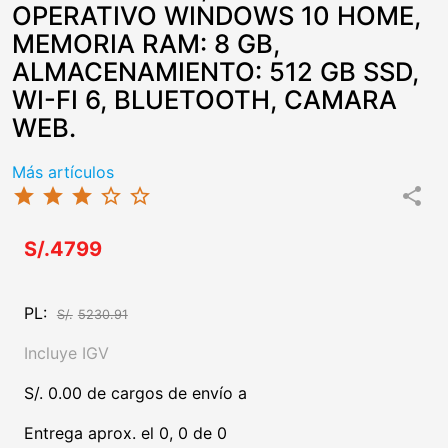
OPERATIVO WINDOWS 10 HOME,
MEMORIA RAM: 8 GB,
ALMACENAMIENTO: 512 GB SSD,
WI-FI 6, BLUETOOTH, CAMARA
WEB.
Más artículos
star
star
star
star_border
star_border
share
S/.4799
PL:
S/.
5230.91
Incluye IGV
S/. 0.00 de cargos de envío a
Entrega aprox. el 0, 0 de 0