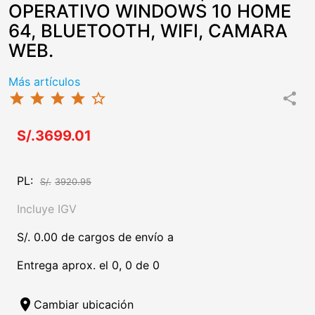
OPERATIVO WINDOWS 10 HOME
64, BLUETOOTH, WIFI, CAMARA
WEB.
Más artículos
star
star
star
star
star_border
share
S/.3699.01
PL:
S/.
3920.95
Incluye IGV
S/. 0.00 de cargos de envío a
Entrega aprox. el 0, 0 de 0
location_on
Cambiar ubicación