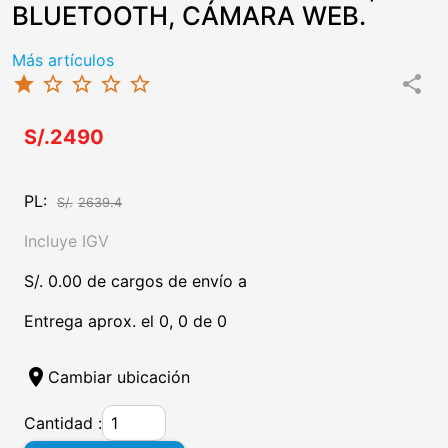
BLUETOOTH, CÁMARA WEB.
Más artículos
star
star_border
star_border
star_border
star_border
share
S/.2490
PL:
S/.
2639.4
Incluye IGV
S/. 0.00 de cargos de envío a
Entrega aprox. el 0, 0 de 0
location_on
Cambiar ubicación
Cantidad :