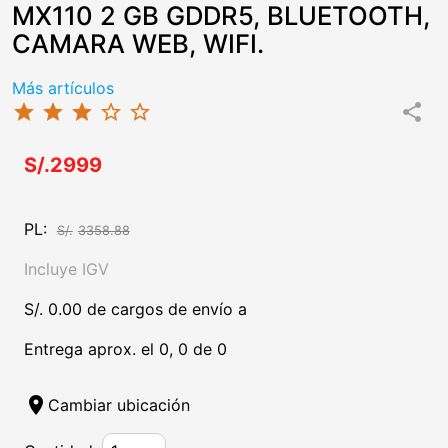
MX110 2 GB GDDR5, BLUETOOTH,
CAMARA WEB, WIFI.
Más artículos
star
star
star
star_border
star_border
share
S/.2999
PL:
S/.
3358.88
Incluye IGV
S/. 0.00 de cargos de envío a
Entrega aprox. el 0, 0 de 0
location_on
Cambiar ubicación