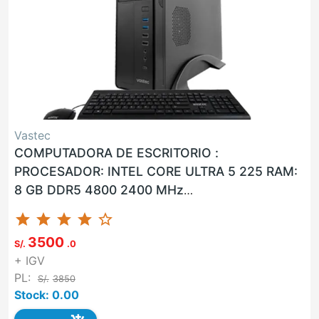
Vastec
COMPUTADORA DE ESCRITORIO :
PROCESADOR: INTEL CORE ULTRA 5 225 RAM:
8 GB DDR5 4800 2400 MHz
ALMACENAMIENTO: 512 GB SSD LAN: SI WLAN:
star
star
star
star
star_border
SI USB: SI VGA: N...
3500
S/.
.0
+ IGV
PL:
S/.
3850
Stock: 0.00