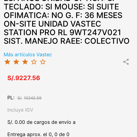
TECLADO: SI MOUSE: SI SUITE
OFIMATICA: NO G. F: 36 MESES
ON-SITE UNIDAD VASTEC
STATION PRO RL 9WT247V021
SIST. MANEJO RAEE: COLECTIVO
Más artículos Vastec
star
star
star
star_border
star_border
share
S/.9227.56
PL:
S/.
10242.59
Incluye IGV
S/. 0.00 de cargos de envío a
Entrega aprox. el 0, 0 de 0