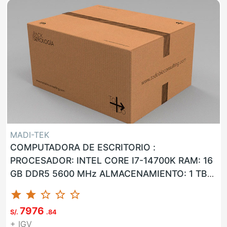
MADI-TEK
COMPUTADORA DE ESCRITORIO :
PROCESADOR: INTEL CORE I7-14700K RAM: 16
GB DDR5 5600 MHz ALMACENAMIENTO: 1 TB
SSD LAN: SI WLAN: SI USB: SI VGA: NO HDMI: ...
star
star
star_border
star_border
star_border
7976
S/.
.84
+ IGV