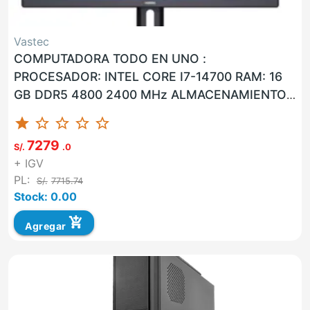
Vastec
COMPUTADORA TODO EN UNO :
PROCESADOR: INTEL CORE I7-14700 RAM: 16
GB DDR5 4800 2400 MHz ALMACENAMIENTO:
1 TB M.2 SSD NVMe PANTALLA: LCD CON
star
star_border
star_border
star_border
star_border
RETROILUMI...
7279
S/.
.0
+ IGV
PL:
S/.
7715.74
Stock: 0.00
add_shopping_cart
Agregar