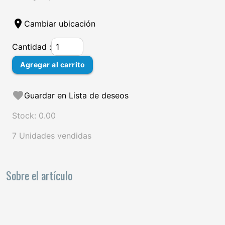
location_on
Cambiar ubicación
Cantidad :
Agregar al carrito
favorite
Guardar en Lista de deseos
Stock: 0.00
7 Unidades vendidas
Sobre el artículo