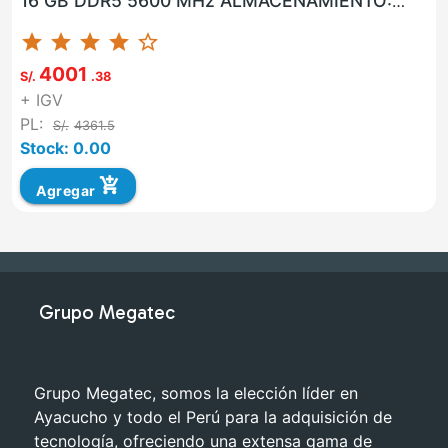
16 GB DDR5 5600 MHz ALMACENAMIENTO:
960 GB SSD LAN: SI WLAN: SI USB: SI VGA: NO
star
star
star
star
star_border
HD...
4001
S/.
.38
+ IGV
PL:
S/.
4361.5
Stock: 0.00
add_shopping_cart
Agregar
Grupo Megatec
Grupo Megatec, somos la elección líder en
Ayacucho y todo el Perú para la adquisición de
tecnología, ofreciendo una extensa gama de