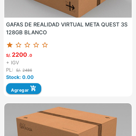
GAFAS DE REALIDAD VIRTUAL META QUEST 3S
128GB BLANCO
star
star_border
star_border
star_border
star_border
2200
S/.
.0
+ IGV
PL:
S/.
2486
Stock: 0.00
add_shopping_cart
Agregar