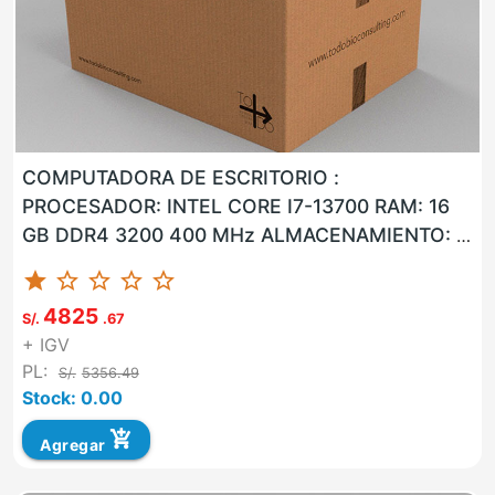
COMPUTADORA DE ESCRITORIO :
PROCESADOR: INTEL CORE I7-13700 RAM: 16
GB DDR4 3200 400 MHz ALMACENAMIENTO: 1
TB M.2 SSD NVMe LAN: SI WLAN: SI USB: SI
star
star_border
star_border
star_border
star_border
VG...
4825
S/.
.67
+ IGV
PL:
S/.
5356.49
Stock: 0.00
add_shopping_cart
Agregar