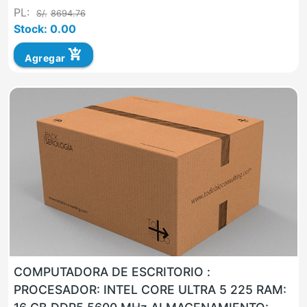
PL:
S/.
8694.76
Stock: 0.00
add_shopping_cart
Agregar
COMPUTADORA DE ESCRITORIO :
PROCESADOR: INTEL CORE ULTRA 5 225 RAM: