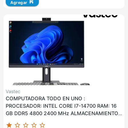
add_shopping_cart
Agregar
Vastec
COMPUTADORA TODO EN UNO :
PROCESADOR: INTEL CORE I7-14700 RAM: 16
GB DDR5 4800 2400 MHz ALMACENAMIENTO:
1 TB M.2 SSD NVMe PANTALLA: LCD CON
star
star_border
star_border
star_border
star_border