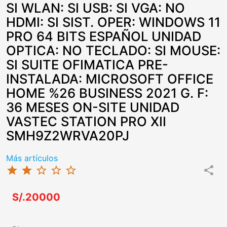
SI WLAN: SI USB: SI VGA: NO
HDMI: SI SIST. OPER: WINDOWS 11
PRO 64 BITS ESPAÑOL UNIDAD
OPTICA: NO TECLADO: SI MOUSE:
SI SUITE OFIMATICA PRE-
INSTALADA: MICROSOFT OFFICE
HOME %26 BUSINESS 2021 G. F:
36 MESES ON-SITE UNIDAD
VASTEC STATION PRO XII
SMH9Z2WRVA20PJ
Más artículos
star
star
star_border
star_border
star_border
share
S/.20000