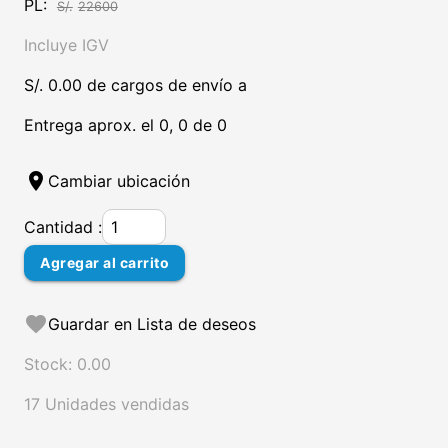
PL:
S/.
22600
Incluye IGV
S/. 0.00 de cargos de envío a
Entrega aprox. el 0, 0 de 0
location_on
Cambiar ubicación
Cantidad :
Agregar al carrito
favorite
Guardar en Lista de deseos
Stock: 0.00
17 Unidades vendidas