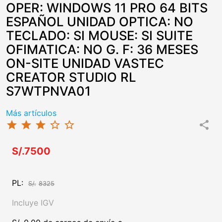
OPER: WINDOWS 11 PRO 64 BITS
ESPAÑOL UNIDAD OPTICA: NO
TECLADO: SI MOUSE: SI SUITE
OFIMATICA: NO G. F: 36 MESES
ON-SITE UNIDAD VASTEC
CREATOR STUDIO RL
S7WTPNVA01
Más artículos
star
star
star
star_border
star_border
share
S/.7500
PL:
S/.
8325
Incluye IGV