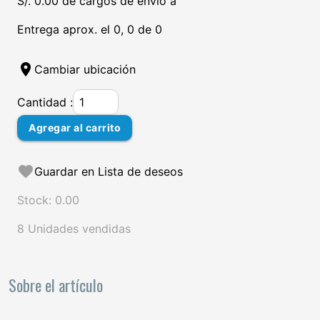
S/. 0.00 de cargos de envío a
Entrega aprox. el 0, 0 de 0
location_on
Cambiar ubicación
Cantidad :
Agregar al carrito
favorite
Guardar en Lista de deseos
Stock: 0.00
8 Unidades vendidas
Sobre el artículo