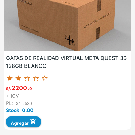
GAFAS DE REALIDAD VIRTUAL META QUEST 3S
128GB BLANCO
star
star
star_border
star_border
star_border
2200
S/.
.0
+ IGV
PL:
S/.
2530
Stock: 0.00
add_shopping_cart
Agregar