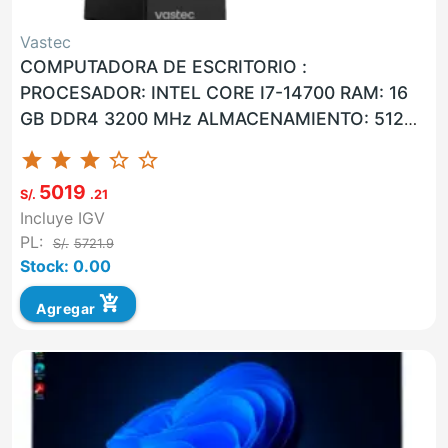
Vastec
COMPUTADORA DE ESCRITORIO :
PROCESADOR: INTEL CORE I7-14700 RAM: 16
GB DDR4 3200 MHz ALMACENAMIENTO: 512
GB SSD LAN: SI WLAN: SI USB: SI VGA: NO
star
star
star
star_border
star_border
HDMI:...
5019
S/.
.21
Incluye IGV
PL:
S/.
5721.9
Stock: 0.00
add_shopping_cart
Agregar