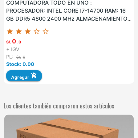
COMPUTADORA TODO EN UNO :
PROCESADOR: INTEL CORE I7-14700 RAM: 16
GB DDR5 4800 2400 MHz ALMACENAMIENTO:
1 TB M.2 SSD NVMe PANTALLA: LCD CON
star
star
star
star_border
star_border
RETROILUMI...
0
S/.
.0
+ IGV
PL:
S/.
0
Stock: 0.00
add_shopping_cart
Agregar
Los clientes también compraron estos artículos