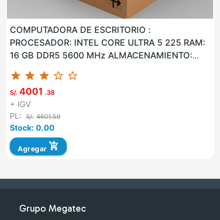
COMPUTADORA DE ESCRITORIO :
PROCESADOR: INTEL CORE ULTRA 5 225 RAM:
16 GB DDR5 5600 MHz ALMACENAMIENTO:
960 GB SSD LAN: SI WLAN: SI USB: SI VGA: NO
star
star
star
star_border
star_border
HD...
4001
S/.
.38
+ IGV
PL:
S/.
4601.59
Stock: 0.00
add_shopping_cart
Agregar
Grupo Megatec