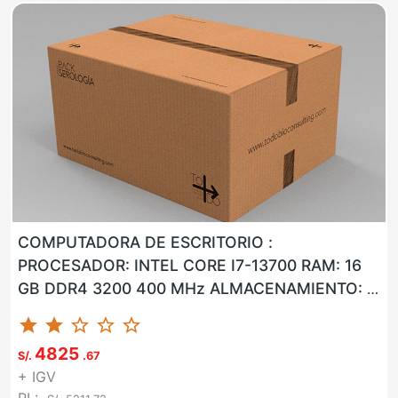
COMPUTADORA DE ESCRITORIO :
PROCESADOR: INTEL CORE I7-13700 RAM: 16
GB DDR4 3200 400 MHz ALMACENAMIENTO: 1
TB M.2 SSD NVMe LAN: SI WLAN: SI USB: SI
star
star
star_border
star_border
star_border
VG...
4825
S/.
.67
+ IGV