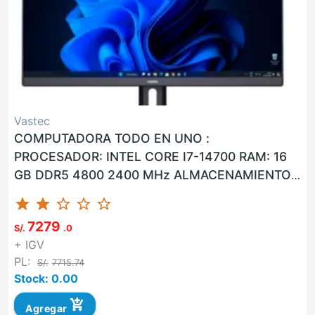
Vastec
COMPUTADORA TODO EN UNO :
PROCESADOR: INTEL CORE I7-14700 RAM: 16
GB DDR5 4800 2400 MHz ALMACENAMIENTO:
1 TB M.2 SSD NVMe PANTALLA: LCD CON
star
star
star_border
star_border
star_border
RETROILUMI...
7279
S/.
.0
+ IGV
PL:
S/.
7715.74
Stock: 0.00
add_shopping_cart
Agregar