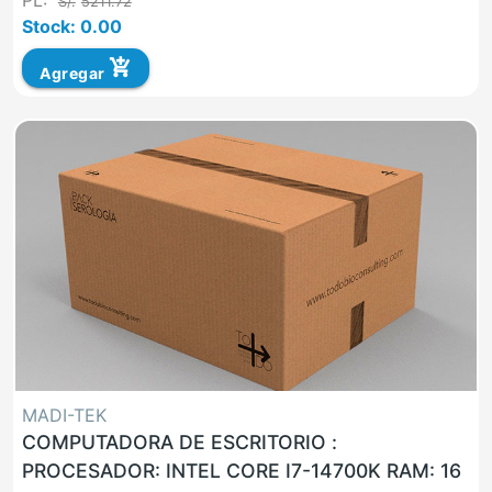
PL:
S/.
5211.72
Stock: 0.00
add_shopping_cart
Agregar
MADI-TEK
COMPUTADORA DE ESCRITORIO :
PROCESADOR: INTEL CORE I7-14700K RAM: 16