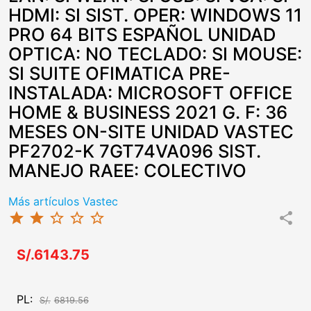
HDMI: SI SIST. OPER: WINDOWS 11
PRO 64 BITS ESPAÑOL UNIDAD
OPTICA: NO TECLADO: SI MOUSE:
SI SUITE OFIMATICA PRE-
INSTALADA: MICROSOFT OFFICE
HOME & BUSINESS 2021 G. F: 36
MESES ON-SITE UNIDAD VASTEC
PF2702-K 7GT74VA096 SIST.
MANEJO RAEE: COLECTIVO
Más artículos Vastec
star
star
star_border
star_border
star_border
share
S/.6143.75
PL:
S/.
6819.56