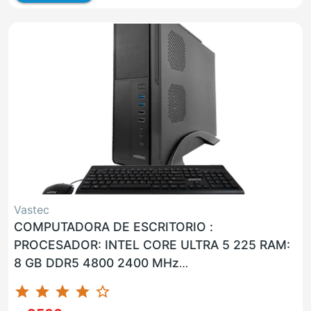
Vastec
COMPUTADORA DE ESCRITORIO :
PROCESADOR: INTEL CORE ULTRA 5 225 RAM:
8 GB DDR5 4800 2400 MHz
ALMACENAMIENTO: 512 GB SSD LAN: SI WLAN:
star
star
star
star
star_border
SI USB: SI VGA: N...