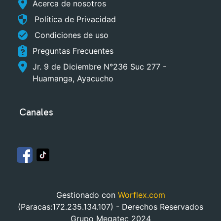
Acerca de nosotros
security
Política de Privacidad
check_circle
Condiciones de uso
Preguntas Frecuentes
Jr. 9 de Diciembre N°236 Suc 277 -
Huamanga, Ayacucho
Canales
Gestionado con
Worflex.com
(Paracas:172.235.134.107) - Derechos Reservados
Grupo Megatec 2024