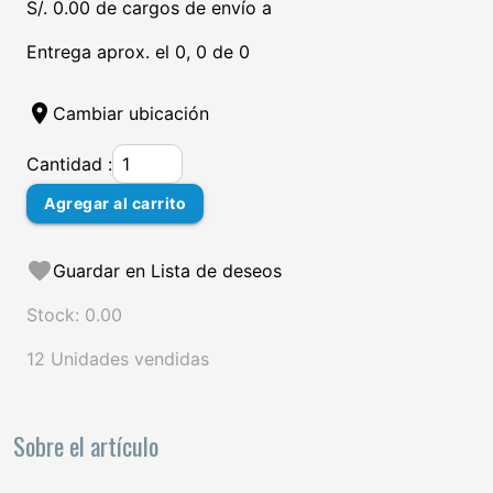
S/. 0.00 de cargos de envío a
Entrega aprox. el 0, 0 de 0
location_on
Cambiar ubicación
Cantidad :
Agregar al carrito
favorite
Guardar en Lista de deseos
Stock: 0.00
12 Unidades vendidas
Sobre el artículo