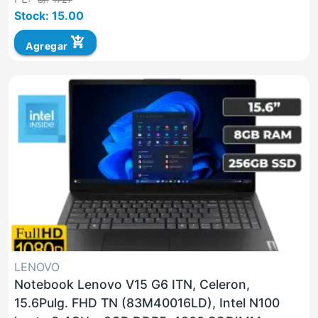
Stock: 15.00
add_shopping_cart
Agregar
LENOVO
Notebook Lenovo V15 G6 ITN, Celeron,
15.6Pulg. FHD TN (83M40016LD), Intel N100