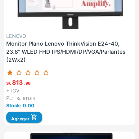
LENOVO
Monitor Plano Lenovo ThinkVision E24-40,
23.8" WLED FHD IPS/HDMI/DP/VGA/Parlantes
(2Wx2)
star
star_border
star_border
star_border
star_border
813
S/.
.96
+ IGV
PL:
S/.
911.64
Stock: 0.00
add_shopping_cart
Agregar