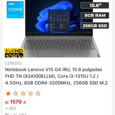
LENOVO
Notebook Lenovo V15 G4 IRU, 15.6 pulgadas
FHD TN (83A100ELLM), Core i3-1315U 1.2 /
4.5GHz, 8GB DDR4-3200MHz, 256GB SSD M.2
star
star_border
star_border
star_border
star_border
1570
S/.
.0
+ IGV
PL:
S/.
1727