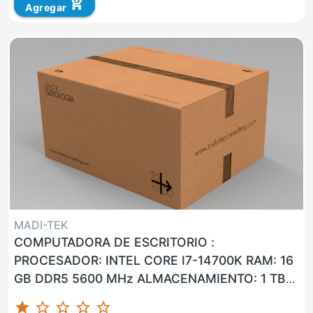
add_shopping_cart
Agregar
MADI-TEK
COMPUTADORA DE ESCRITORIO :
PROCESADOR: INTEL CORE I7-14700K RAM: 16
GB DDR5 5600 MHz ALMACENAMIENTO: 1 TB
SSD LAN: SI WLAN: SI USB: SI VGA: NO HDMI: ...
star
star_border
star_border
star_border
star_border