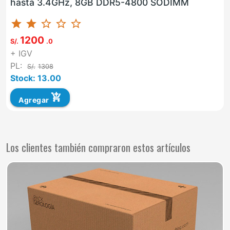
hasta 3.4GHz, 8GB DDR5-4800 SODIMM
star
star
star_border
star_border
star_border
1200
S/.
.0
+ IGV
PL:
S/.
1308
Stock: 13.00
add_shopping_cart
Agregar
Los clientes también compraron estos artículos