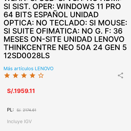
SI SIST. OPER: WINDOWS 11 PRO
64 BITS ESPAÑOL UNIDAD
OPTICA: NO TECLADO: SI MOUSE:
SI SUITE OFIMATICA: NO G. F: 36
MESES ON-SITE UNIDAD LENOVO
THINKCENTRE NEO 50A 24 GEN 5
12SD0028LS
Más artículos LENOVO
star
star
star
star
star_border
share
S/.1959.11
PL:
S/.
2174.61
Incluye IGV