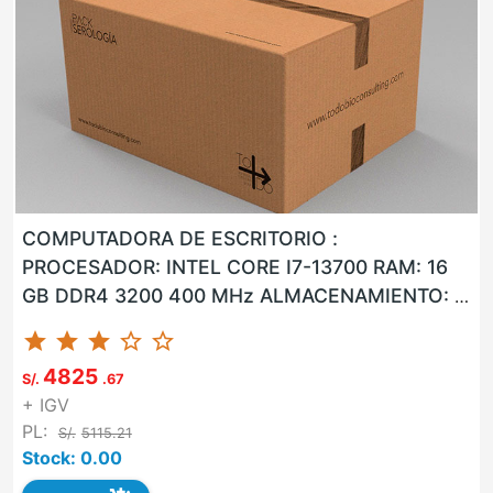
COMPUTADORA DE ESCRITORIO :
PROCESADOR: INTEL CORE I7-13700 RAM: 16
GB DDR4 3200 400 MHz ALMACENAMIENTO: 1
TB M.2 SSD NVMe LAN: SI WLAN: SI USB: SI
star
star
star
star_border
star_border
VG...
4825
S/.
.67
+ IGV
PL:
S/.
5115.21
Stock: 0.00