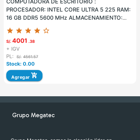
COMPUTADORA DE ESCRITORIO :
PROCESADOR: INTEL CORE ULTRA 5 225 RAM:
16 GB DDR5 5600 MHz ALMACENAMIENTO:
960 GB SSD LAN: SI WLAN: SI USB: SI VGA: NO
star
star
star
star
star_border
HD...
4001
S/.
.38
+ IGV
PL:
S/.
4561.57
Stock: 0.00
add_shopping_cart
Agregar
Grupo Megatec