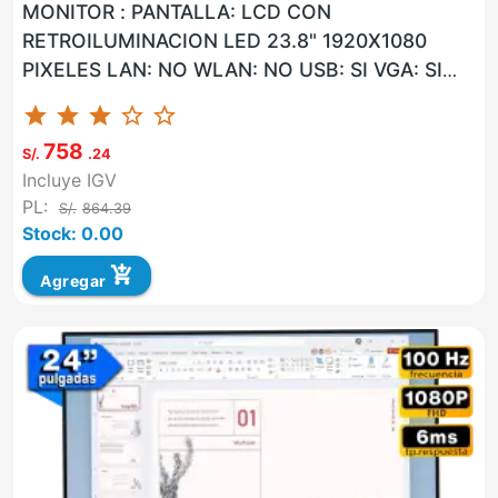
MONITOR : PANTALLA: LCD CON
RETROILUMINACION LED 23.8" 1920X1080
PIXELES LAN: NO WLAN: NO USB: SI VGA: SI
HDMI: SI G. F: 36 MESES ON-SITE UNIDAD
star
star
star
star_border
star_border
MARCA...
758
S/.
.24
Incluye IGV
PL:
S/.
864.39
Stock: 0.00
add_shopping_cart
Agregar