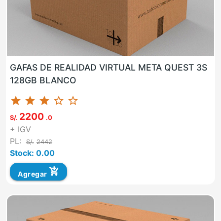
GAFAS DE REALIDAD VIRTUAL META QUEST 3S
128GB BLANCO
star
star
star
star_border
star_border
2200
S/.
.0
+ IGV
PL:
S/.
2442
Stock: 0.00
add_shopping_cart
Agregar