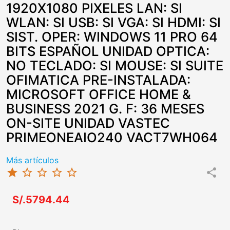
1920X1080 PIXELES LAN: SI
WLAN: SI USB: SI VGA: SI HDMI: SI
SIST. OPER: WINDOWS 11 PRO 64
BITS ESPAÑOL UNIDAD OPTICA:
NO TECLADO: SI MOUSE: SI SUITE
OFIMATICA PRE-INSTALADA:
MICROSOFT OFFICE HOME &
BUSINESS 2021 G. F: 36 MESES
ON-SITE UNIDAD VASTEC
PRIMEONEAIO240 VACT7WH064
Más artículos
star
star_border
star_border
star_border
star_border
share
S/.5794.44