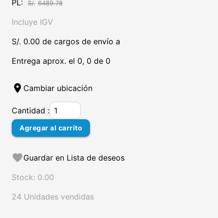
PL:
S/.
6489.78
Incluye IGV
S/. 0.00 de cargos de envío a
Entrega aprox. el 0, 0 de 0
location_on
Cambiar ubicación
Cantidad :
Agregar al carrito
favorite
Guardar en Lista de deseos
Stock: 0.00
24 Unidades vendidas