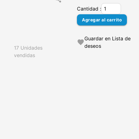
Cantidad :
Agregar al carrito
Guardar en Lista de
favorite
deseos
17 Unidades
vendidas