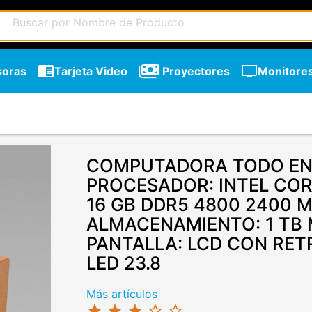
chrome_reader_mode
tv
soras
Tarjeta Video
Proyectores
Monitore
COMPUTADORA TODO EN 
PROCESADOR: INTEL COR
16 GB DDR5 4800 2400 
ALMACENAMIENTO: 1 TB 
PANTALLA: LCD CON RET
LED 23.8
Más artículos
star
star
star
star_border
star_border