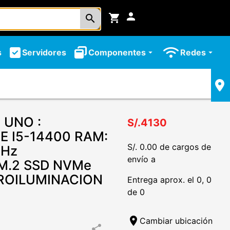
person
shopping_cart
search
s
Servidores
Componentes
Redes
arrow_drop_down
arrow_drop_down
UNO :
S/.4130
E I5-14400 RAM:
S/. 0.00 de cargos de
MHz
envío a
M.2 SSD NVMe
ROILUMINACION
Entrega aprox. el 0, 0
de 0
location_on
Cambiar ubicación
share