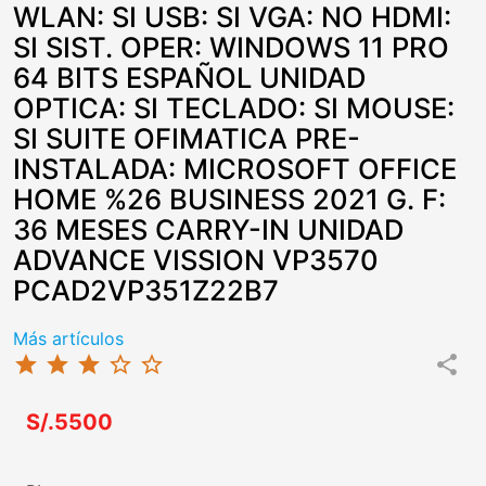
WLAN: SI USB: SI VGA: NO HDMI:
SI SIST. OPER: WINDOWS 11 PRO
64 BITS ESPAÑOL UNIDAD
OPTICA: SI TECLADO: SI MOUSE:
SI SUITE OFIMATICA PRE-
INSTALADA: MICROSOFT OFFICE
HOME %26 BUSINESS 2021 G. F:
36 MESES CARRY-IN UNIDAD
ADVANCE VISSION VP3570
PCAD2VP351Z22B7
Más artículos
star
star
star
star_border
star_border
share
S/.5500