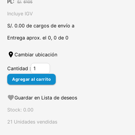
PL:
S/.
6105
Incluye IGV
S/. 0.00 de cargos de envío a
Entrega aprox. el 0, 0 de 0
location_on
Cambiar ubicación
Cantidad :
Agregar al carrito
favorite
Guardar en Lista de deseos
Stock: 0.00
21 Unidades vendidas