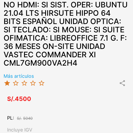
NO HDMI: SI SIST. OPER: UBUNTU
21.04 LTS HIRSUTE HIPPO 64
BITS ESPAÑOL UNIDAD OPTICA:
SI TECLADO: SI MOUSE: SI SUITE
OFIMATICA: LIBREOFFICE 7.1 G. F:
36 MESES ON-SITE UNIDAD
VASTEC COMMANDER XI
CML7GM900VA2H4
Más artículos
star
star_border
star_border
star_border
star_border
share
S/.4500
PL:
S/.
5040
Incluye IGV