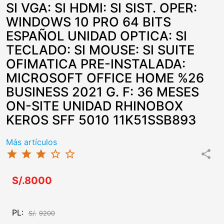
SI VGA: SI HDMI: SI SIST. OPER:
WINDOWS 10 PRO 64 BITS
ESPAÑOL UNIDAD OPTICA: SI
TECLADO: SI MOUSE: SI SUITE
OFIMATICA PRE-INSTALADA:
MICROSOFT OFFICE HOME %26
BUSINESS 2021 G. F: 36 MESES
ON-SITE UNIDAD RHINOBOX
KEROS SFF 5010 11K51SSB893
Más artículos
star
star
star
star_border
star_border
share
S/.8000
PL:
S/.
9200