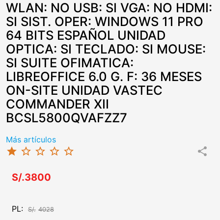
WLAN: NO USB: SI VGA: NO HDMI:
SI SIST. OPER: WINDOWS 11 PRO
64 BITS ESPAÑOL UNIDAD
OPTICA: SI TECLADO: SI MOUSE:
SI SUITE OFIMATICA:
LIBREOFFICE 6.0 G. F: 36 MESES
ON-SITE UNIDAD VASTEC
COMMANDER XII
BCSL5800QVAFZZ7
Más artículos
star
star_border
star_border
star_border
star_border
share
S/.3800
PL:
S/.
4028