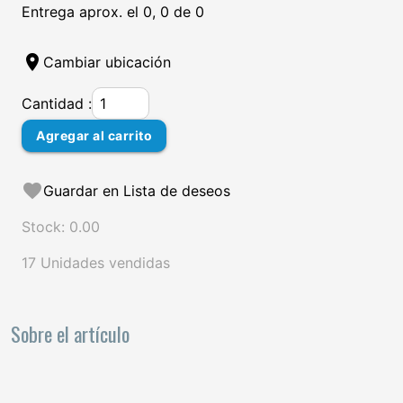
Entrega aprox. el 0, 0 de 0
location_on
Cambiar ubicación
Cantidad :
Agregar al carrito
favorite
Guardar en Lista de deseos
Stock: 0.00
17 Unidades vendidas
Sobre el artículo