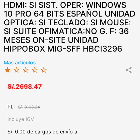
HDMI: SI SIST. OPER: WINDOWS
10 PRO 64 BITS ESPAÑOL UNIDAD
OPTICA: SI TECLADO: SI MOUSE:
SI SUITE OFIMATICA:NO G. F: 36
MESES ON-SITE UNIDAD
HIPPOBOX MIG-SFF HBCI3296
Más artículos
star
star_border
star_border
star_border
star_border
share
S/.2698.47
PL:
S/.
3103.24
Incluye IGV
S/. 0.00 de cargos de envío a