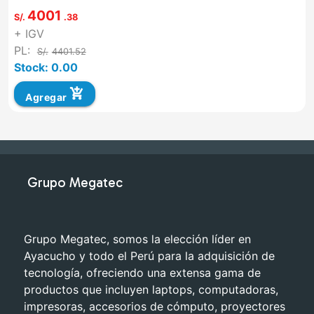
HD...
4001
S/.
.38
+ IGV
PL:
S/.
4401.52
Stock: 0.00
add_shopping_cart
Agregar
Grupo Megatec
Grupo Megatec, somos la elección líder en
Ayacucho y todo el Perú para la adquisición de
tecnología, ofreciendo una extensa gama de
productos que incluyen laptops, computadoras,
impresoras, accesorios de cómputo, proyectores