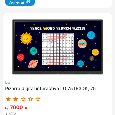
add_shopping_cart
Agregar
LG
Pizarra digital interactiva LG 75TR3DK, 75
star
star
star_border
star_border
star_border
7000
S/.
.0
+ IGV