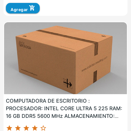
add_shopping_cart
Agregar
COMPUTADORA DE ESCRITORIO :
PROCESADOR: INTEL CORE ULTRA 5 225 RAM:
16 GB DDR5 5600 MHz ALMACENAMIENTO:
960 GB SSD LAN: SI WLAN: SI USB: SI VGA: NO
star
star
star
star
star_border