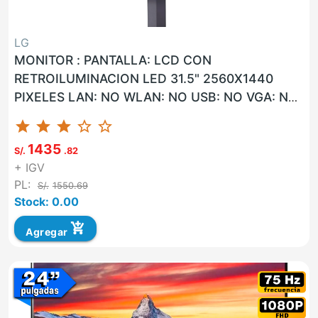
LG
MONITOR : PANTALLA: LCD CON
RETROILUMINACION LED 31.5" 2560X1440
PIXELES LAN: NO WLAN: NO USB: NO VGA: NO
HDMI: SI G. F: 36 MESES ON-SITE UNIDAD LG
star
star
star
star_border
star_border
32...
1435
S/.
.82
+ IGV
PL:
S/.
1550.69
Stock: 0.00
add_shopping_cart
Agregar