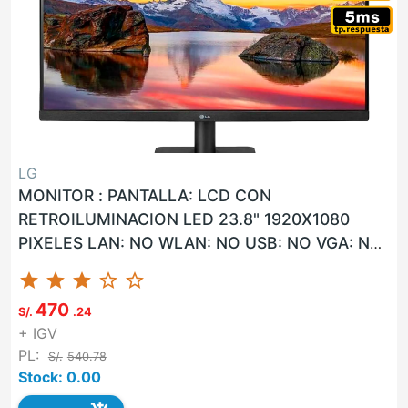
LG
MONITOR : PANTALLA: LCD CON
RETROILUMINACION LED 23.8" 1920X1080
PIXELES LAN: NO WLAN: NO USB: NO VGA: NO
HDMI: SI G. F: 36 MESES ON-SITE UNIDAD LG
star
star
star
star_border
star_border
24...
470
S/.
.24
+ IGV
PL:
S/.
540.78
Stock: 0.00