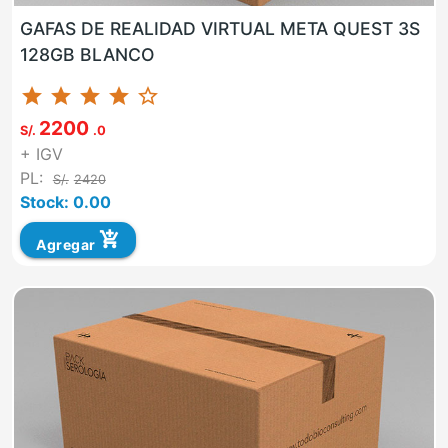
GAFAS DE REALIDAD VIRTUAL META QUEST 3S
128GB BLANCO
star
star
star
star
star_border
2200
S/.
.0
+ IGV
PL:
S/.
2420
Stock: 0.00
add_shopping_cart
Agregar