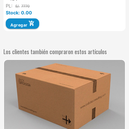
PL:
S/.
7770
Stock: 0.00
add_shopping_cart
Agregar
Los clientes también compraron estos artículos