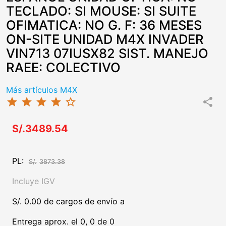
TECLADO: SI MOUSE: SI SUITE
OFIMATICA: NO G. F: 36 MESES
ON-SITE UNIDAD M4X INVADER
VIN713 07IUSX82 SIST. MANEJO
RAEE: COLECTIVO
Más artículos M4X
star
star
star
star
star_border
share
S/.3489.54
PL:
S/.
3873.38
Incluye IGV
S/. 0.00 de cargos de envío a
Entrega aprox. el 0, 0 de 0