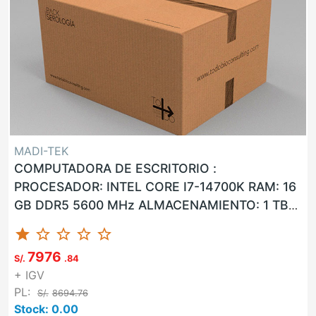
MADI-TEK
COMPUTADORA DE ESCRITORIO :
PROCESADOR: INTEL CORE I7-14700K RAM: 16
GB DDR5 5600 MHz ALMACENAMIENTO: 1 TB
SSD LAN: SI WLAN: SI USB: SI VGA: NO HDMI: ...
star
star_border
star_border
star_border
star_border
7976
S/.
.84
+ IGV
PL:
S/.
8694.76
Stock: 0.00