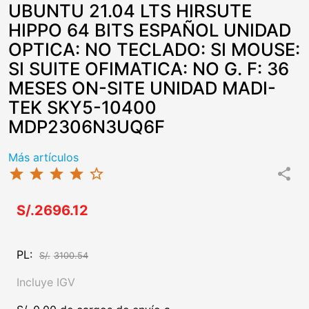
UBUNTU 21.04 LTS HIRSUTE
HIPPO 64 BITS ESPAÑOL UNIDAD
OPTICA: NO TECLADO: SI MOUSE:
SI SUITE OFIMATICA: NO G. F: 36
MESES ON-SITE UNIDAD MADI-
TEK SKY5-10400
MDP2306N3UQ6F
Más artículos
star
star
star
star
star_border
share
S/.2696.12
PL:
S/.
3100.54
Incluye IGV