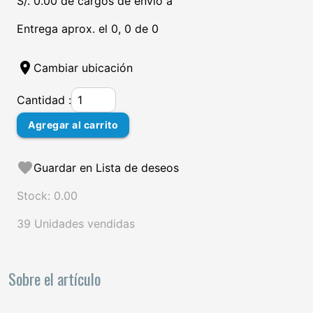
S/. 0.00 de cargos de envío a
Entrega aprox. el 0, 0 de 0
location_on
Cambiar ubicación
Cantidad :
Agregar al carrito
favorite
Guardar en Lista de deseos
Stock: 0.00
39 Unidades vendidas
Sobre el artículo